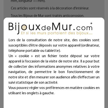
mm, longueur 11 mm).
Ces articles sont réservés à la décoration d'intérieur.
Tous les Bijoux de Mur sont traités anticorrosion.
Les commandes sont expédiées sous deux jours ouvrés.
Mieux qu'un sticker ou un autocollant, nos décorations
murales en fil de fer donneront du relief à vos murs et
Lors de la consultation de notre site, des cookies sont
sont intemporelles et repositionnables à l'infini !
susceptibles d’être déposés sur votre appareil (ordinateur,
Bijoux de mur, et si les murs portaient des bijoux...
téléphone portable ou tablette).
Un « cookie » est un fichier texte déposé sur votre
appareil à l’occasion de la visite de notre site. Il a pour but
de collecter des informations anonymes relatives à votre
Fiche technique
navigation, de permettre le bon fonctionnement de
notre site et d’en mesurer son audience afin d’effectuer un
suivi statistique de son activité.
Caractéristique
Vous pouvez régler vos préférences en matière cookies en
utilisant les onglets à gauche.
Type de bijoux
Forme
Style de déco
Bohême, Vintage, Rétro,