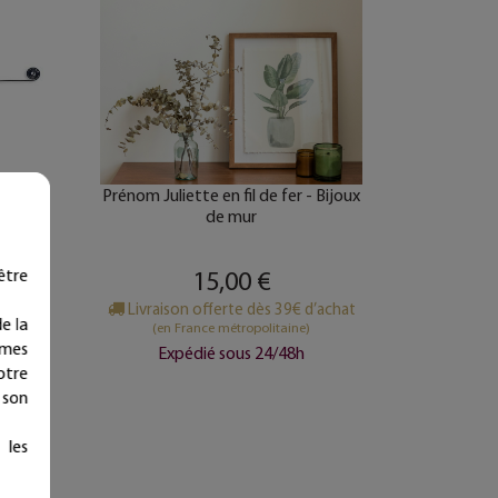
Bijoux
Prénom Juliette en fil de fer - Bijoux
de mur
15,00 €
être
’achat
Livraison offerte dès 39€ d’achat
e la
(en France métropolitaine)
ymes
Expédié sous 24/48h
otre
 son
 les