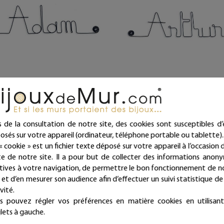
om Adam en fil de fer - Bijoux
Prénom Arthur en fil de fer - 
de mur
de mur
10,00 €
10,00 €
s de la consultation de notre site, des cookies sont susceptibles d’
osés sur votre appareil (ordinateur, téléphone portable ou tablette).
ivraison offerte dès 39€ d’achat
Livraison offerte dès 39€ d
« cookie » est un fichier texte déposé sur votre appareil à l’occasion d
(en France métropolitaine)
(en France métropolitaine)
ite de notre site. Il a pour but de collecter des informations anon
Expédié sous 24/48h
Expédié sous 24/48h
atives à votre navigation, de permettre le bon fonctionnement de n
e et d’en mesurer son audience afin d’effectuer un suivi statistique de
vité.
s pouvez régler vos préférences en matière cookies en utilisant
lets à gauche.