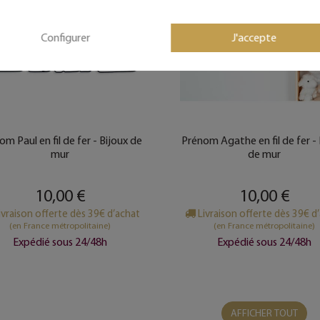
Configurer
J'accepte
om Paul en fil de fer - Bijoux de
Prénom Agathe en fil de fer - 
mur
de mur
10,00 €
10,00 €
ivraison offerte dès 39€ d’achat
Livraison offerte dès 39€ d
(en France métropolitaine)
(en France métropolitaine)
Expédié sous 24/48h
Expédié sous 24/48h
AFFICHER TOUT