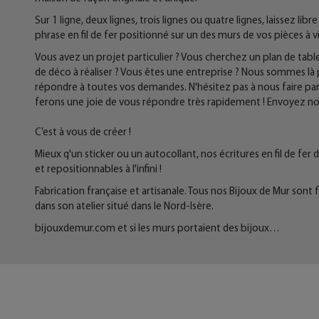
Sur 1 ligne, deux lignes, trois lignes ou quatre lignes, laissez li
phrase en fil de fer positionné sur un des murs de vos pièces à viv
Vous avez un projet particulier ? Vous cherchez un plan de tabl
de déco à réaliser ? Vous êtes une entreprise ? Nous sommes l
répondre à toutes vos demandes. N'hésitez pas à nous faire par
ferons une joie de vous répondre très rapidement ! Envoyez 
C’est à vous de créer !
Mieux q'un sticker ou un autocollant, nos écritures en fil de fe
et repositionnables à l'infini !
Fabrication française et artisanale. Tous nos Bijoux de Mur sont 
dans son atelier situé dans le Nord-Isère.
bijouxdemur.com et si les murs portaient des bijoux…