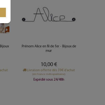
Bijoux
Prénom Alice en fil de fer - Bijoux de
mur
10,00 €
’achat
Livraison offerte dès 39€ d’achat
(en France métropolitaine)
Expédié sous 24/48h