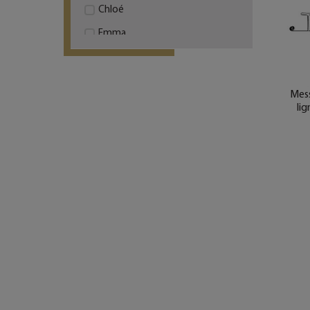
Chloé
Emma
Enzo
Ethan
Mess
Gabin
lig
Gabriel
Hugo
Inès
Iris
Jade
Jeanne
Jules
Julia