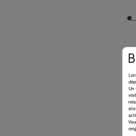
Juliette
Liam
Lina
Lou
Louis
Prén
Louise
Lucas
Léa
Lor
dép
L
Léna
Un 
vis
Léo
rel
Maël
sit
acti
Mia
Vou
Mila
ong