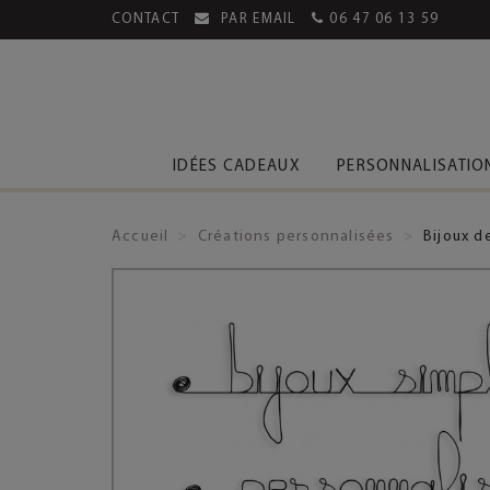
CONTACT
PAR EMAIL
06 47 06 13 59
MENT SÉCURISÉ
LIVRAISON OFFERTE DÈS 39€
IDÉES CADEAUX
PERSONNALISATIO
Accueil
Créations personnalisées
Bijoux d