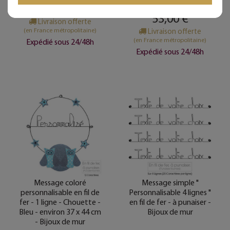
59,00 €
53,00 €
Livraison offerte
(en France métropolitaine)
Livraison offerte
(en France métropolitaine)
Expédié sous 24/48h
Expédié sous 24/48h
Message coloré
Message simple "
personnalisable en fil de
Personnalisable 4 lignes "
fer - 1 ligne - Chouette -
en fil de fer - à punaiser -
Bleu - environ 37 x 44 cm
Bijoux de mur
- Bijoux de mur