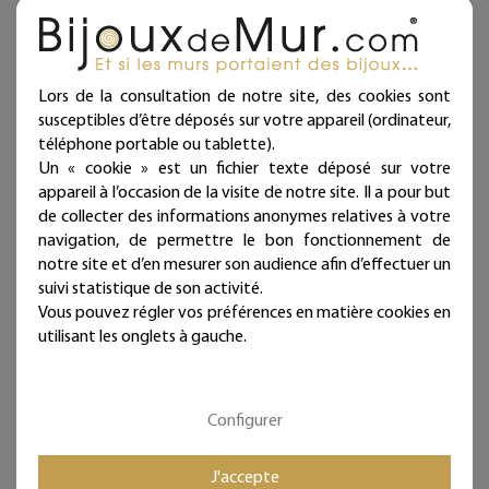
53,00 €
53,00 €
Livraison offerte
Livraison offerte
(en France métropolitaine)
(en France métropolitaine)
Lors de la consultation de notre site, des cookies sont
Expédié sous 24/48h
Expédié sous 24/48h
susceptibles d’être déposés sur votre appareil (ordinateur,
téléphone portable ou tablette).
Un « cookie » est un fichier texte déposé sur votre
appareil à l’occasion de la visite de notre site. Il a pour but
de collecter des informations anonymes relatives à votre
navigation, de permettre le bon fonctionnement de
notre site et d’en mesurer son audience afin d’effectuer un
suivi statistique de son activité.
Vous pouvez régler vos préférences en matière cookies en
utilisant les onglets à gauche.
Message simple "
Message coloré
Personnalisable 3 lignes "
personnalisable en fil de
Configurer
en fil de fer - à punaiser -
fer - 1 ligne - Etoile -
Bijoux de mur
Rose - environ 37 x 44 cm
- Bijoux de mur
J'accepte