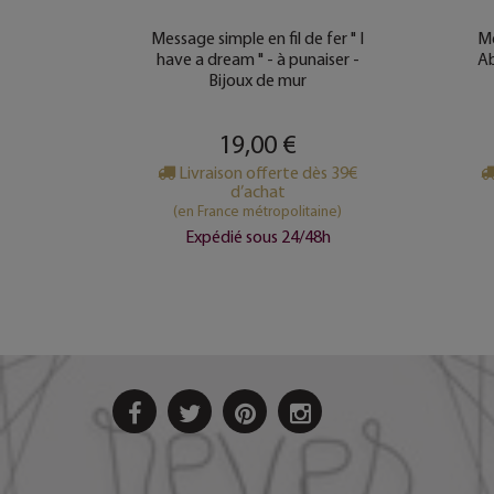
 fer "
Message simple en fil de fer " I
Me
 - à
have a dream " - à punaiser -
Ab
mur
Bijoux de mur
19,00 €
s 39€
Livraison offerte dès 39€
d’achat
ine)
(en France métropolitaine)
8h
Expédié sous 24/48h