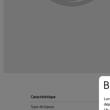
Caractéristique
Lor
dép
Type de bijoux
Un 