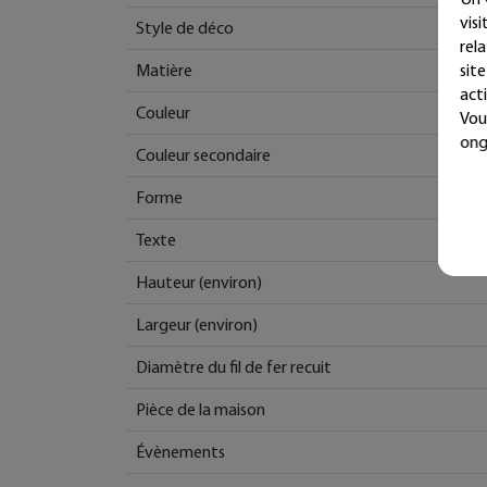
vis
Style de déco
rel
sit
Matière
acti
Couleur
Vou
ong
Couleur secondaire
Forme
Texte
Hauteur (environ)
Largeur (environ)
Diamètre du fil de fer recuit
Pièce de la maison
Évènements