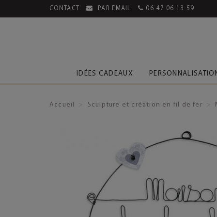
CONTACT
PAR EMAIL
06 47 06 13 59
MENT SÉCURISÉ
LIVRAISON OFFERTE DÈS 39€
IDÉES CADEAUX
PERSONNALISATIO
Accueil
Sculpture et création en fil de fer