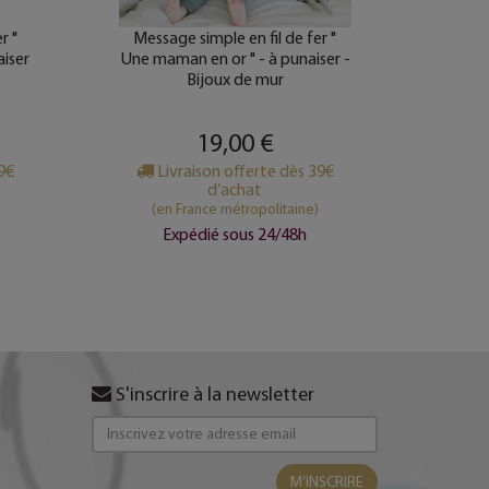
r "
Message simple en fil de fer "
Messag
aiser
Une maman en or " - à punaiser -
happy 
Bijoux de mur
19,00 €
39€
Livraison offerte dès 39€
Li
d’achat
(en France métropolitaine)
(e
Expédié sous 24/48h
S'inscrire à la newsletter
M’INSCRIRE