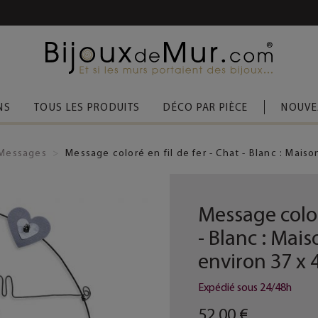
 D’ACHAT
(FRANCE MÉTROPOLITAINE)
NS
TOUS LES PRODUITS
DÉCO PAR PIÈCE
NOUVE
Messages
Message coloré en fil de fer - Chat - Blanc : Mais
Message coloré
- Blanc : Mai
environ 37 x 
Expédié sous 24/48h
52,00 €