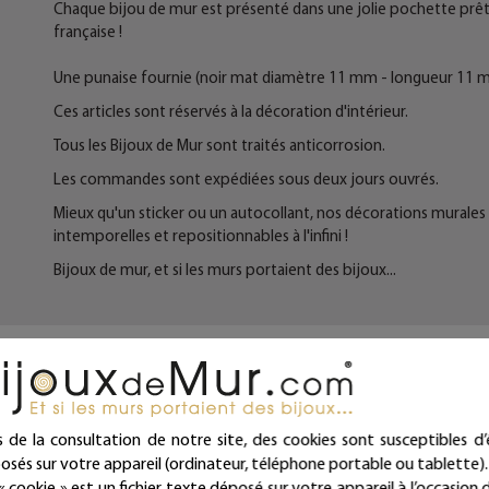
Chaque bijou de mur est présenté dans une jolie pochette prête à
française !
Une punaise fournie (noir mat diamètre 11 mm - longueur 11 
Ces articles sont réservés à la décoration d'intérieur.
Tous les Bijoux de Mur sont traités anticorrosion.
Les commandes sont expédiées sous deux jours ouvrés.
Mieux qu'un sticker ou un autocollant, nos décorations murales e
intemporelles et repositionnables à l'infini !
Bijoux de mur, et si les murs portaient des bijoux...
Fiche technique
s de la consultation de notre site, des cookies sont susceptibles d’
osés sur votre appareil (ordinateur, téléphone portable ou tablette).
Message coloré - Grand modèle
« cookie » est un fichier texte déposé sur votre appareil à l’occasion d