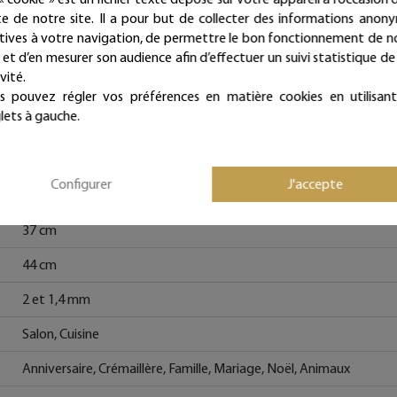
ite de notre site. Il a pour but de collecter des informations anon
Bohême, Vintage, Rétro, Romantique, Cosy, Shabby et Campagn
atives à votre navigation, de permettre le bon fonctionnement de n
e et d’en mesurer son audience afin d’effectuer un suivi statistique de
Fil de fer recuit, Papier vernis
vité.
Blanc
s pouvez régler vos préférences en matière cookies en utilisant
lets à gauche.
Gris
Chat
Configurer
J'accepte
Maison du bonheur
37 cm
44 cm
2 et 1,4 mm
Salon, Cuisine
Anniversaire, Crémaillère, Famille, Mariage, Noël, Animaux