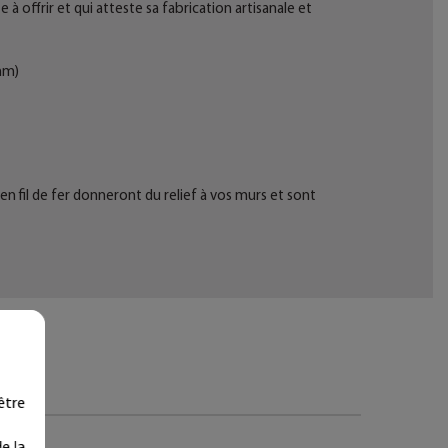
 offrir et qui atteste sa fabrication artisanale et
mm)
n fil de fer donneront du relief à vos murs et sont
être
e la