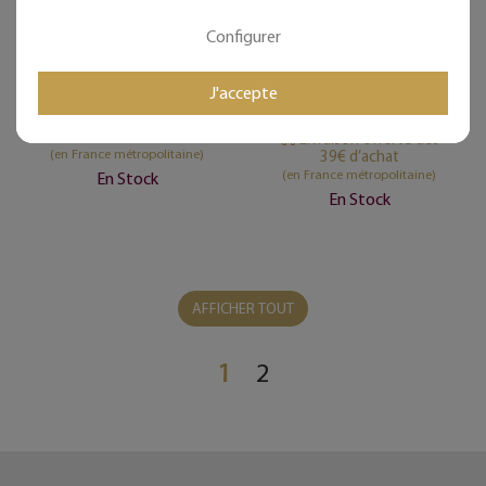
punaiser - Bijoux de Mur
Marguerite - "Bienvenue"
Configurer
- Printemps/Été
Nouveau
Nouveau
18,00 €
J'accepte
24,00 €
Livraison offerte dès
39€ d’achat
Livraison offerte dès
(en France métropolitaine)
39€ d’achat
(en France métropolitaine)
En Stock
En Stock
AFFICHER TOUT
1
2