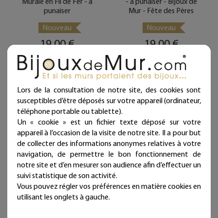
Murale en Fil de Fer - à
- à punaiser - Bijoux de
punaiser
Mur - Fête des Pères
Nouveau
Nouveau
19,00 €
19,00 €
Livraison offerte dès
Livraison offerte dès
39€ d’achat
39€ d’achat
(en France métropolitaine)
(en France métropolitaine)
En Stock
En Stock
Lors de la consultation de notre site, des cookies sont
susceptibles d’être déposés sur votre appareil (ordinateur,
téléphone portable ou tablette).
Un « cookie » est un fichier texte déposé sur votre
appareil à l’occasion de la visite de notre site. Il a pour but
de collecter des informations anonymes relatives à votre
navigation, de permettre le bon fonctionnement de
notre site et d’en mesurer son audience afin d’effectuer un
suivi statistique de son activité.
Vous pouvez régler vos préférences en matière cookies en
utilisant les onglets à gauche.
Décoration Murale en Fil
Décoration murale en fil
de Fer "Frère en or" - à
de fer - Fleur de