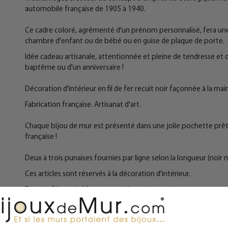
automobile française de 1905 à 1940.
Ce cadre coloré, agrémenté d'un prénom personnalisé, fera une 
chambre d'enfant ou de bébé ou en guise de plaque de porte.
Idée cadeau artisanale, attentionnée et pleine de tendresse et d
baptême ou d'un anniversaire !
Décoration d'intérieur en fil de fer recuit noir façonnée à la main
Fabrication française. Artisanat d'art.
Chaque bijou de mur est présenté dans une jolie pochette prête à
française !
Deux à trois punaises fournies par ligne selon la longueur (no
Ces articles sont réservés à la décoration d'intérieur.
Tous les Bijoux de Mur sont traités anticorrosion.
Les commandes sont expédiées sous deux jours ouvrés.
Mieux qu'un sticker ou un autocollant, nos décorations murales e