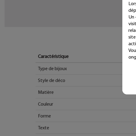
Lor
dép
Un 
vis
rel
sit
acti
Vou
Caractéristique
ong
Type de bijoux
Style de déco
Matière
Couleur
Forme
Texte