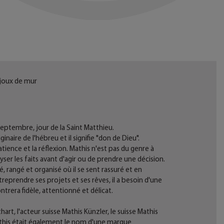
Bijoux de mur
septembre, jour de la Saint Matthieu.
naire de l'hébreu et il signifie "don de Dieu".
tience et la réflexion. Mathis n'est pas du genre à
yser les faits avant d'agir ou de prendre une décision.
 rangé et organisé où il se sent rassuré et en
treprendre ses projets et ses rêves, il a besoin d'une
rera fidèle, attentionné et délicat.
rt, l'acteur suisse Mathis Künzler, le suisse Mathis
this était également le nom d'une marque