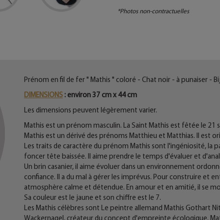
*Photos non-contractuelles
Prénom en fil de fer " Mathis " coloré - Chat noir - à punaiser - 
DIMENSIONS
: environ 37 cm x 44 cm
Les dimensions peuvent légèrement varier.
Mathis est un prénom masculin. La Saint Mathis est fêtée le 21 
Mathis est un dérivé des prénoms Matthieu et Matthias. Il est origi
Les traits de caractère du prénom Mathis sont l'ingéniosité, la pa
foncer tête baissée. Il aime prendre le temps d'évaluer et d'anal
Un brin casanier, il aime évoluer dans un environnement ordonné,
confiance. Il a du mal à gérer les imprévus. Pour construire et en
atmosphère calme et détendue. En amour et en amitié, il se mont
Sa couleur est le jaune et son chiffre est le 7.
Les Mathis célèbres sont Le peintre allemand Mathis Gothart Nitha
Wackernagel, créateur du concept d'empreinte écologique. Ma