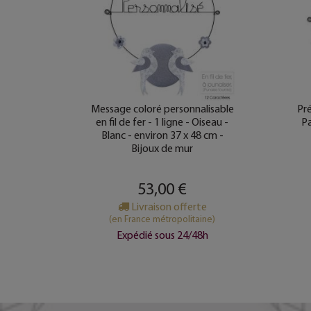
e fer -
Message coloré personnalisable
Pré
e mur
en fil de fer - 1 ligne - Oiseau -
Pa
Blanc - environ 37 x 48 cm -
Bijoux de mur
e
53,00 €
ine)
Livraison offerte
8h
(en France métropolitaine)
Expédié sous 24/48h