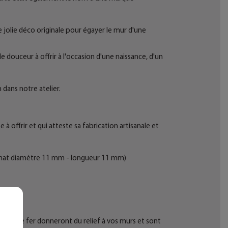
jolie déco originale pour égayer le mur d'une
e douceur à offrir à l'occasion d'une naissance, d'un
 dans notre atelier.
 offrir et qui atteste sa fabrication artisanale et
ir mat diamètre 11 mm - longueur 11 mm)
n fil de fer donneront du relief à vos murs et sont