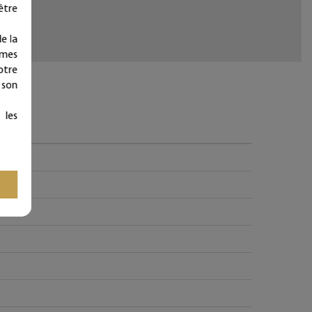
être
e la
ymes
otre
 son
 les
e