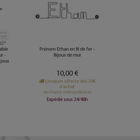
able
Prénom Ethan en fil de fer -
Prén
ur -
Bijoux de mur
Étoi
ijoux
10,00 €
Livraison offerte dès 39€
d’achat
(e
(en France métropolitaine)
Expédié sous 24/48h