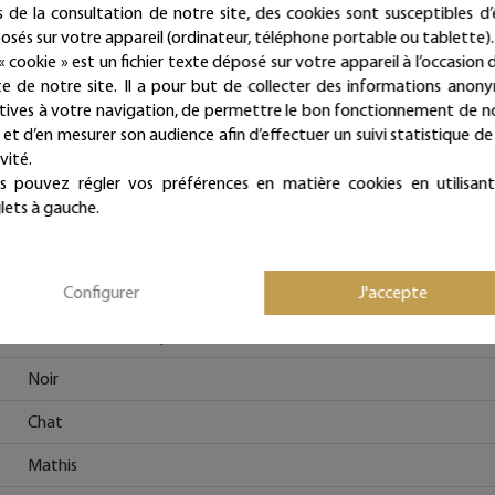
intemporelles et repositionnables à l'infini !
s de la consultation de notre site, des cookies sont susceptibles d’
osés sur votre appareil (ordinateur, téléphone portable ou tablette).
Bijoux de mur, et si les murs portaient des bijoux...
« cookie » est un fichier texte déposé sur votre appareil à l’occasion d
ite de notre site. Il a pour but de collecter des informations anon
atives à votre navigation, de permettre le bon fonctionnement de n
e et d’en mesurer son audience afin d’effectuer un suivi statistique de
Fiche technique
vité.
s pouvez régler vos préférences en matière cookies en utilisant
lets à gauche.
Prénom en fil de fer
Configurer
J'accepte
Bohême, Vintage, Rétro, Romantique, Cosy, Shabby et Campagn
Fil de fer recuit, Papier vernis
Noir
Chat
Mathis