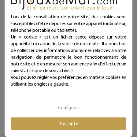
Lors de la consultation de notre site, des cookies sont
Décoration Murale en Fil
Décoration Murale en Fil
de Fer "Silhouette
de Fer "Renard" - à
susceptibles d’être déposés sur votre appareil (ordinateur,
Chouette/Hibou" - à
punaiser - Bijoux de Mur
téléphone portable ou tablette).
punaiser - Bijoux de Mur
- Déco
Un « cookie » est un fichier texte déposé sur votre
- Déco
Noel/Hiver/Montagne
appareil à l’occasion de la visite de notre site. Il a pour but
Montagne/Chalet/Forêt
de collecter des informations anonymes relatives à votre
Nouveau
navigation, de permettre le bon fonctionnement de
Nouveau
26,00 €
notre site et d’en mesurer son audience afin d’effectuer un
22,00 €
Livraison offerte dès
suivi statistique de son activité.
39€ d’achat
Livraison offerte dès
Vous pouvez régler vos préférences en matière cookies en
(en France métropolitaine)
39€ d’achat
utilisant les onglets à gauche.
(en France métropolitaine)
En Stock
En Stock
Configurer
J'accepte