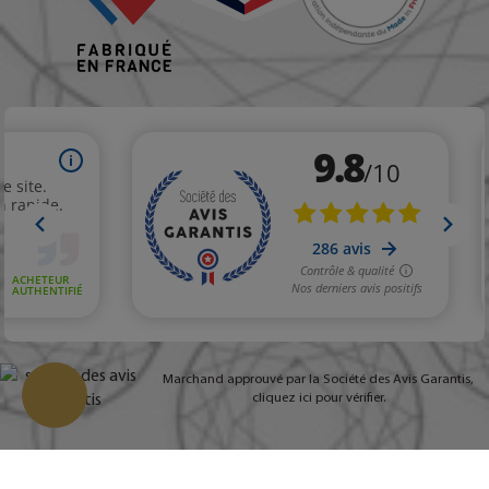
Marchand approuvé par la Société des Avis Garantis,
cliquez ici pour vérifier
.
Change