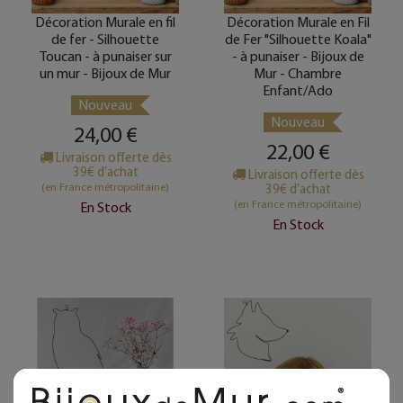
Décoration Murale en fil
Décoration Murale en Fil
de fer - Silhouette
de Fer "Silhouette Koala"
Toucan - à punaiser sur
- à punaiser - Bijoux de
un mur - Bijoux de Mur
Mur - Chambre
Enfant/Ado
Nouveau
Nouveau
24,00 €
22,00 €
Livraison offerte dès
39€ d’achat
Livraison offerte dès
(en France métropolitaine)
39€ d’achat
(en France métropolitaine)
En Stock
En Stock