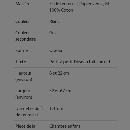
Matière
Fil de fer recuit, Papier vernis, Fil
100% Coton
Couleur
Blanc
Couleur
Gris
secondaire
Forme
Oiseau
Texte
Petit à petit l'oiseau fait son nid
Hauteur
8 et 22 cm
(environ)
Largeur
52 et 67 cm
(environ)
Diamètre du fil
1,4 mm
de fer recuit
Pièce de la
Chambre enfant