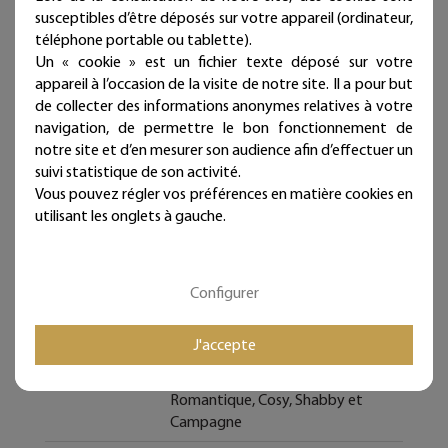
Tous les Bijoux de Mur sont traités anticorrosion.
susceptibles d’être déposés sur votre appareil (ordinateur,
téléphone portable ou tablette).
Les commandes sont expédiées sous deux jours ouvrés.
Un « cookie » est un fichier texte déposé sur votre
Mieux qu'un sticker ou un autocollant, nos écritures en fil
appareil à l’occasion de la visite de notre site. Il a pour but
de fer donneront du relief à vos murs et sont
de collecter des informations anonymes relatives à votre
intemporelles et repositionnables à l'infini !
navigation, de permettre le bon fonctionnement de
notre site et d’en mesurer son audience afin d’effectuer un
Bijoux de mur, et si les murs portaient des bijoux...
suivi statistique de son activité.
Vous pouvez régler vos préférences en matière cookies en
utilisant les onglets à gauche.
Fiche technique
Configurer
Caractéristique
Type de bijoux
Citation colorée
J'accepte
Style de déco
Bohême, Vintage, Rétro,
Romantique, Cosy, Shabby et
Campagne