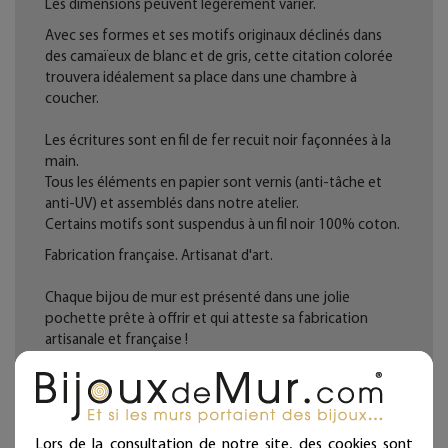
Les dimensions peuvent légèrement varier.
Avec ses formes et ses motifs originaux déclinés dans
des camaïeux de blanc et de gris, cette citation colorée
trouvera idéalement sa place dans une chambre à
coucher.
Les écritures sont en fil de fer recuit noir façonnées à la
main.
Tous les éléments en papier sont vernis (anti-tâche et
anti-UV) et assemblés dans notre atelier.
Certains motifs sont suspendus à un fil noir 100% coton.
Fabrication française. Artisanat d'art.
Chaque bijou de mur est présenté dans une jolie
pochette prête à offrir et qui atteste sa fabrication
artisanale et française !
Deux ou trois punaises fournies par ligne selon la
longueur (noir mat diamètre 11 mm - longueur 11 mm)
Ces articles sont réservés à la décoration d'intérieur.
Lors de la consultation de notre site, des cookies sont