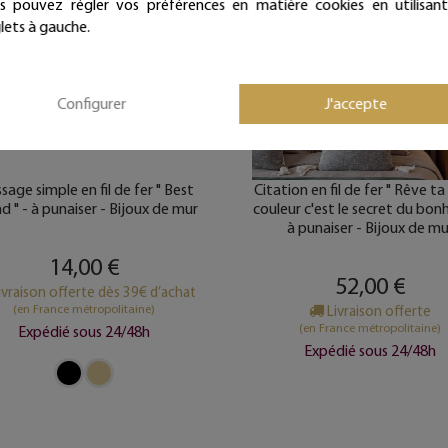
s pouvez régler vos préférences en matière cookies en utilisant
lets à gauche.
Configurer
J'accepte
age simple en fil de fer " Best
Citation en fil de fer " Rêve ta
nd " - à punaiser - Bijoux de mur
couleur c'est le secret du bonh
à punaiser - Bijoux de mu
14,00 €
52,00 €
ivraison offerte dès 39€ d’achat
(en France métropolitaine)
Livraison offerte
(en France métropolitaine)
Expédié sous 24/48h
Expédié sous 24/48h