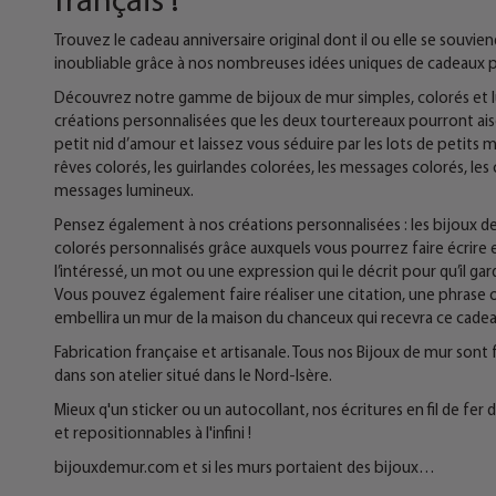
Trouvez le cadeau anniversaire original dont il ou elle se souvie
inoubliable grâce à nos nombreuses idées uniques de cadeaux p
Découvrez notre gamme de bijoux de mur simples, colorés et lum
créations personnalisées que les deux tourtereaux pourront aisé
petit nid d’amour et laissez vous séduire par les lots de petits m
rêves colorés, les guirlandes colorées, les messages colorés, les
messages lumineux.
Pensez également à nos créations personnalisées : les bijoux d
colorés personnalisés grâce auxquels vous pourrez faire écrire en
l’intéressé, un mot ou une expression qui le décrit pour qu’il ga
Vous pouvez également faire réaliser une citation, une phrase ou
embellira un mur de la maison du chanceux qui recevra ce cadeau 
Fabrication française et artisanale. Tous nos Bijoux de mur sont 
dans son atelier situé dans le Nord-Isère.
Mieux q'un sticker ou un autocollant, nos écritures en fil de fe
et repositionnables à l'infini !
bijouxdemur.com et si les murs portaient des bijoux…