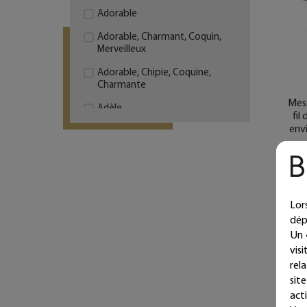
Adorable
Adorable, Charmant, Coquin,
Merveilleux
Adorable, Chipie, Coquine,
Charmante
Mess
Adèle
fil
envi
Agathe
Aimer, c'est regarder
ensemble dans la même
direction
Alice
Lor
dép
Alix
Un 
All you need is love
vis
rel
Ambre
sit
acti
Amour