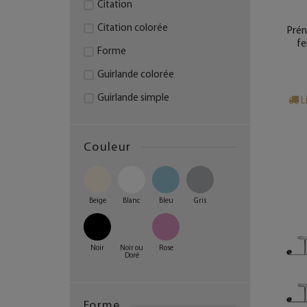
Citation
Citation colorée
Prén
fe
Forme
Guirlande colorée
Guirlande simple
L
Lot de petits messages
Message avec forme
Couleur
Message coloré - Grand
modèle
Beige
Blanc
Bleu
Gris
Message coloré - Petit
modèle
Message lumineux
Noir
Noir ou
Rose
Doré
Message macramé
Message simple
Forme