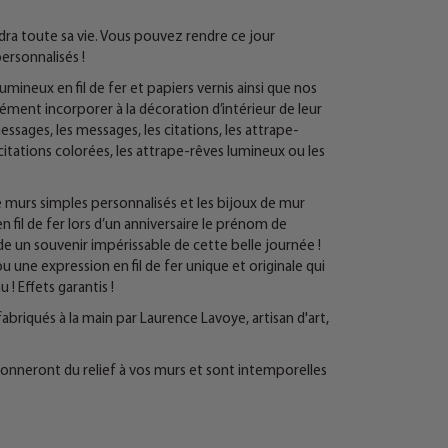
ndra toute sa vie. Vous pouvez rendre ce jour
ersonnalisés !
ineux en fil de fer et papiers vernis ainsi que nos
ment incorporer à la décoration d’intérieur de leur
essages, les messages, les citations, les attrape-
 citations colorées, les attrape-rêves lumineux ou les
e murs simples personnalisés et les bijoux de mur
 fil de fer lors d’un anniversaire le prénom de
rde un souvenir impérissable de cette belle journée !
 une expression en fil de fer unique et originale qui
! Effets garantis !
fabriqués à la main par Laurence Lavoye, artisan d'art,
r donneront du relief à vos murs et sont intemporelles