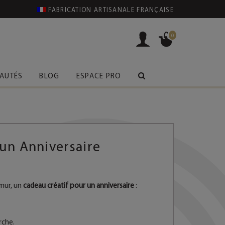
FABRICATION ARTISANALE FRANÇAISE
0
AUTÉS
BLOG
ESPACE PRO
 un Anniversaire
 mur, un
cadeau créatif pour un anniversaire
:
rche.