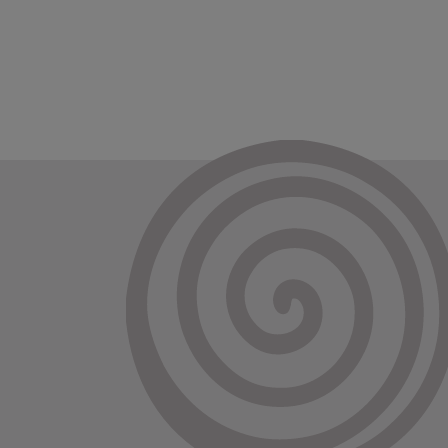
Bienvenue chez nos chiens
Bienvenue chez notre chat
Bienvenue chez notre chien
Bienvenue chez nous
Bienvenue chez vous
Bienvenue dans la maison du
bonheur
Bon appétit
Bonheur
Bonheur, Gaité, Joie, Sourire
Bravo !
Buanderie
Bureau