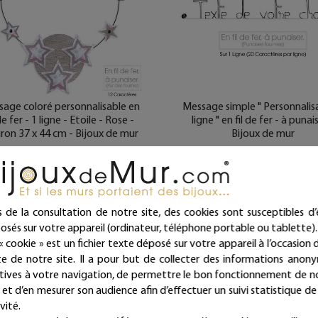
age coloré personnalisable en
Message simple " Personnalis
 de fer - 1 ligne - Etoile - Rose -
ligne " en fil de fer - à punai
ron 37 x 44 cm - Bijoux de mur
Bijoux de mur
53,00 €
33,00 €
Livraison offerte
Livraison offerte dès 39€ d
(en France métropolitaine)
(en France métropolitaine)
s de la consultation de notre site, des cookies sont susceptibles d’
Expédié sous 24/48h
Expédié sous 24/48h
osés sur votre appareil (ordinateur, téléphone portable ou tablette).
« cookie » est un fichier texte déposé sur votre appareil à l’occasion d
ite de notre site. Il a pour but de collecter des informations anon
atives à votre navigation, de permettre le bon fonctionnement de n
e et d’en mesurer son audience afin d’effectuer un suivi statistique de
vité.