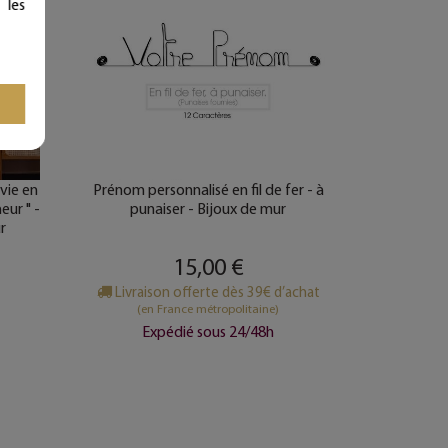
 les
 vie en
Prénom personnalisé en fil de fer - à
eur " -
punaiser - Bijoux de mur
r
15,00 €
Livraison offerte dès 39€ d’achat
(en France métropolitaine)
Expédié sous 24/48h