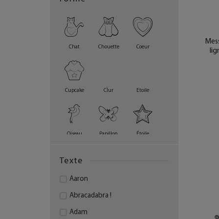
Prénom en fil de fer
Mess
Chat
Chouette
Coeur
lig
Cupcake
CÏur
Etoile
Oiseau
Papillon
Étoile
Texte
Aaron
Abracadabra !
Adam