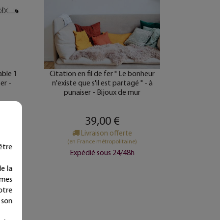
able 1
Citation en fil de fer " Le bonheur
ser -
n'existe que s'il est partagé " - à
punaiser - Bijoux de mur
39,00 €
’achat
Livraison offerte
(en France métropolitaine)
être
Expédié sous 24/48h
e la
ymes
otre
 son