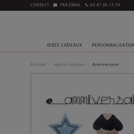
CONTACT
PAR EMAIL
06 47 06 13 59
MENT SÉCURISÉ
LIVRAISON OFFERTE DÈS 39€
IDÉES CADEAUX
PERSONNALISATIO
Accueil
Idées cadeaux
Anniversaire