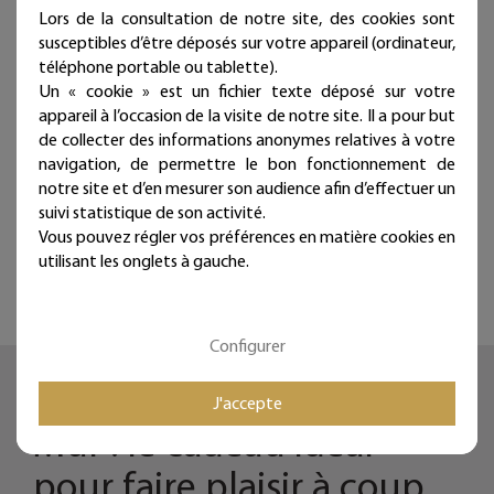
Lors de la consultation de notre site, des cookies sont
susceptibles d’être déposés sur votre appareil (ordinateur,
téléphone portable ou tablette).
Carte cadeau 75 €
Carte cadeau 100 €
Un « cookie » est un fichier texte déposé sur votre
appareil à l’occasion de la visite de notre site. Il a pour but
75,00 €
100,00 €
de collecter des informations anonymes relatives à votre
Livraison offerte
Livraison offerte
navigation, de permettre le bon fonctionnement de
(en France métropolitaine)
(en France métropolitaine)
notre site et d’en mesurer son audience afin d’effectuer un
Expédié par mail dans la
Expédié par mail dans la
suivi statistique de son activité.
journée
journée
Vous pouvez régler vos préférences en matière cookies en
utilisant les onglets à gauche.
Configurer
Carte Cadeau Bijoux de
J'accepte
Mur : le cadeau idéal
pour faire plaisir à coup