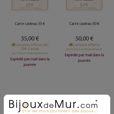
Carte cadeau 35 €
Carte cadeau 50 €
35,00 €
50,00 €
Livraison offerte dès
Livraison offerte
39€ d’achat
(en France métropolitaine)
(en France métropolitaine)
Expédié par mail dans la
Expédié par mail dans la
journée
journée