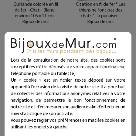
Guirlande colorée en fil
Citation en fil de fer " Les
de fer - Chat - Blanc -
chiens ne font pas des
environ 105 x 11 cm -
chats " - à punaiser -
Bijoux de mur
Bijoux de mur
39,00 €
32,00 €
Livraison offerte
Livraison offerte dès
39€ d’achat
(en France métropolitaine)
(en France métropolitaine)
Expédié sous 24/48h
Lors de la consultation de notre site, des cookies sont
Expédié sous 24/48h
susceptibles d’être déposés sur votre appareil (ordinateur,
téléphone portable ou tablette).
Un « cookie » est un fichier texte déposé sur votre
appareil à l’occasion de la visite de notre site. Il a pour but
de collecter des informations anonymes relatives à votre
navigation, de permettre le bon fonctionnement de
notre site et d’en mesurer son audience afin d’effectuer un
suivi statistique de son activité.
Vous pouvez régler vos préférences en matière cookies en
utilisant les onglets à gauche.