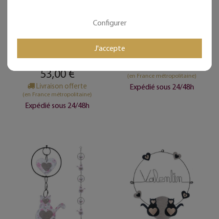
Message coloré
Prénom Adèle en fil de
personnalisable en fil de
fer - Chat blanc - Bijoux
Configurer
fer - 1 ligne - Chat - Blanc
de mur
- environ 37 x 44 cm -
Bijoux de mur
J'accepte
53,00 €
Livraison offerte
53,00 €
(en France métropolitaine)
Livraison offerte
Expédié sous 24/48h
(en France métropolitaine)
Expédié sous 24/48h