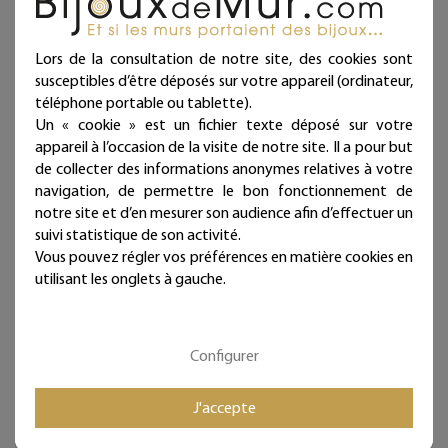
tendresse et de douceur à offrir à l'occasion d'une
naissance, d'un baptême ou d'un anniversaire !
Lors de la consultation de notre site, des cookies sont
susceptibles d’être déposés sur votre appareil (ordinateur,
Décoration d'intérieur en fil de fer recuit noir façonnée à
téléphone portable ou tablette).
la main dans notre atelier.
Un « cookie » est un fichier texte déposé sur votre
Fabrication française. Artisanat d'art.
appareil à l’occasion de la visite de notre site. Il a pour but
de collecter des informations anonymes relatives à votre
Chaque bijou de mur est présenté dans une jolie
navigation, de permettre le bon fonctionnement de
pochette prête à offrir et qui atteste sa fabrication
notre site et d’en mesurer son audience afin d’effectuer un
artisanale et française !
suivi statistique de son activité.
Vous pouvez régler vos préférences en matière cookies en
Deux à trois punaises fournies par ligne selon la longueur
utilisant les onglets à gauche.
(noir mat diamètre 11 mm - longueur 11 mm)
Ces articles sont réservés à la décoration d'intérieur.
Tous les Bijoux de Mur sont traités anticorrosion.
Configurer
Les commandes sont expédiées sous deux jours ouvrés.
Mieux qu'un sticker ou un autocollant, nos décorations
J'accepte
murales en fil de fer donneront du relief à vos murs et
sont intemporelles et repositionnables à l'infini !