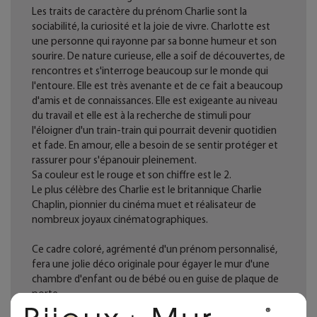
Les traits de caractère du prénom Charlie sont la
sociabilité, la curiosité et la joie de vivre. Charlotte est
une personne qui rayonne par sa bonne humeur et son
sourire. De nature curieuse, elle a soif de découvertes, de
rencontres et s'interroge beaucoup sur le monde qui
l'entoure. Elle est très avenante et de ce fait a beaucoup
d'amis et de connaissances. Elle est exigeante au niveau
du travail et elle est à la recherche de stimuli pour
l'éloigner d'un train-train qui pourrait devenir quotidien
et fade. En amour, elle a besoin de se sentir protéger et
rassurer pour s'épanouir pleinement.
Sa couleur est le rouge et son chiffre est le 2.
Le plus célèbre des Charlie est le britannique Charlie
Chaplin, pionnier du cinéma muet et réalisateur de
nombreux joyaux cinématographiques.
Ce cadre coloré, agrémenté d'un prénom personnalisé,
fera une jolie déco originale pour égayer le mur d'une
chambre d'enfant ou de bébé ou en guise de plaque de
porte.
Idée cadeau artisanale, attentionnée et pleine de