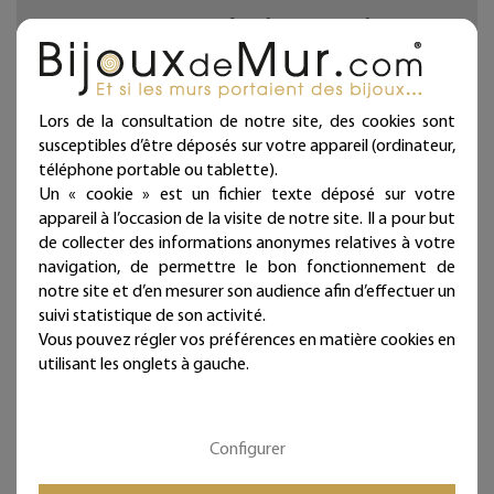
Décoration d'intérieur en fil de fer recuit noir façonnée à
la main dans notre atelier.
Fabrication française. Artisanat d'art.
Lors de la consultation de notre site, des cookies sont
Chaque bijou de mur est présenté dans une jolie
susceptibles d’être déposés sur votre appareil (ordinateur,
pochette prête à offrir et qui atteste sa fabrication
téléphone portable ou tablette).
artisanale et française !
Un « cookie » est un fichier texte déposé sur votre
appareil à l’occasion de la visite de notre site. Il a pour but
Deux punaises fournies par lignes (noir mat diamètre 11
de collecter des informations anonymes relatives à votre
mm, longueur 11 mm).
navigation, de permettre le bon fonctionnement de
notre site et d’en mesurer son audience afin d’effectuer un
Ces articles sont réservés à la décoration d'intérieur.
suivi statistique de son activité.
Tous les Bijoux de Mur sont traités anticorrosion.
Vous pouvez régler vos préférences en matière cookies en
Les commandes sont expédiées sous deux jours ouvrés.
utilisant les onglets à gauche.
Mieux qu'un sticker ou un autocollant, nos écritures en fil
de fer donneront du relief à vos murs et sont
Configurer
intemporelles et repositionnables à l'infini !