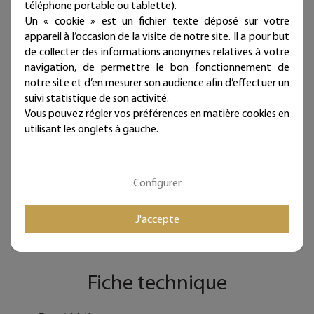
téléphone portable ou tablette).
artisanale et française !
Un « cookie » est un fichier texte déposé sur votre
appareil à l’occasion de la visite de notre site. Il a pour but
Deux à trois punaises fournies par lignes (noir mat
de collecter des informations anonymes relatives à votre
diamètre 11 mm, longueur 11 mm).
navigation, de permettre le bon fonctionnement de
notre site et d’en mesurer son audience afin d’effectuer un
Ces articles sont réservés à la décoration d'intérieur.
suivi statistique de son activité.
Tous les Bijoux de Mur sont traités anticorrosion.
Vous pouvez régler vos préférences en matière cookies en
Les commandes sont expédiées sous deux jours ouvrés.
utilisant les onglets à gauche.
Mieux qu'un sticker ou un autocollant, nos écritures en fil
de fer donneront du relief à vos murs et sont
Configurer
intemporelles et repositionnables à l'infini !
Bijoux de mur, et si les murs portaient des bijoux...
J'accepte
Fiche technique