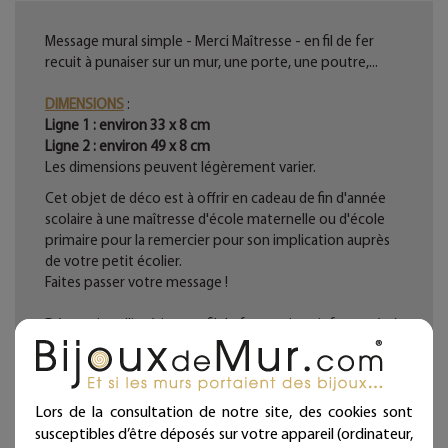
Message mural simple - Merci Maîtresse - en fil de fer
recuit à punaiser sur un mur, une porte, une poutre,...
DIMENSIONS
:
Ligne 1 : environ 33 x 8 cm
Ligne 2 : environ 49 x 8 cm
Les dimensions peuvent légèrement varier.
Cet objet de déco est à offrir en cadeau de fin d'année
scolaire à une maîtresse d'école maternelle ou d'école
primaire pour la remercier pour son implication auprès
de votre petit écolier.
Faites passer votre message !
Décoration d'intérieur en fil de fer recuit noir façonnée à
la main dans notre atelier.
Fabrication française. Artisanat d'art.
Lors de la consultation de notre site, des cookies sont
Chaque bijou de mur est présenté dans une jolie
susceptibles d’être déposés sur votre appareil (ordinateur,
pochette prête à offrir et qui atteste sa fabrication