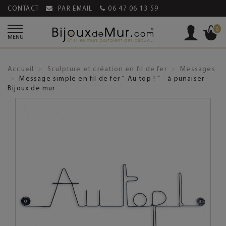
CONTACT
PAR EMAIL
06 47 06 13 59
0
MENU
Accueil
Sculpture et création en fil de fer
Messages
Message simple en fil de fer " Au top ! " - à punaiser -
Bijoux de mur