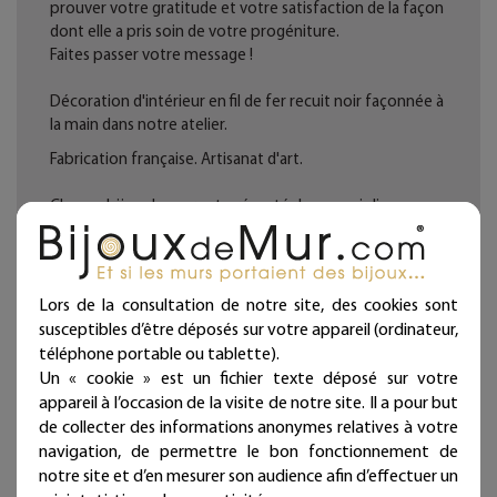
prouver votre gratitude et votre satisfaction de la façon
dont elle a pris soin de votre progéniture.
Faites passer votre message !
Décoration d'intérieur en fil de fer recuit noir façonnée à
la main dans notre atelier.
Fabrication française. Artisanat d'art.
Chaque bijou de mur est présenté dans une jolie
pochette prête à offrir et qui atteste sa fabrication
artisanale et française !
Deux à trois punaises fournies par lignes (noir mat
Lors de la consultation de notre site, des cookies sont
diamètre 11 mm, longueur 11 mm).
susceptibles d’être déposés sur votre appareil (ordinateur,
téléphone portable ou tablette).
Ces articles sont réservés à la décoration d'intérieur.
Un « cookie » est un fichier texte déposé sur votre
appareil à l’occasion de la visite de notre site. Il a pour but
Tous les Bijoux de Mur sont traités anticorrosion.
de collecter des informations anonymes relatives à votre
Les commandes sont expédiées sous deux jours ouvrés.
navigation, de permettre le bon fonctionnement de
notre site et d’en mesurer son audience afin d’effectuer un
Mieux qu'un sticker ou un autocollant, nos écritures en fil