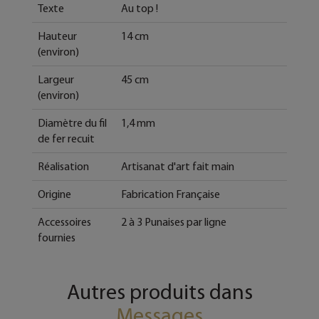
Texte
Au top !
Hauteur
14 cm
(environ)
Largeur
45 cm
(environ)
Diamètre du fil
1,4 mm
de fer recuit
Réalisation
Artisanat d'art fait main
Origine
Fabrication Française
Accessoires
2 à 3 Punaises par ligne
fournies
Autres produits dans
Messages