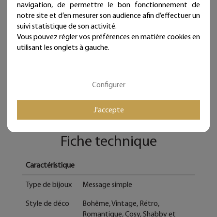
Ces articles sont réservés à la décoration d'intérieur.
navigation, de permettre le bon fonctionnement de
notre site et d’en mesurer son audience afin d’effectuer un
Tous les Bijoux de Mur sont traités anticorrosion.
suivi statistique de son activité.
Les commandes sont expédiées sous deux jours ouvrés.
Vous pouvez régler vos préférences en matière cookies en
utilisant les onglets à gauche.
Mieux qu'un sticker ou un autocollant, nos écritures en fil
de fer donneront du relief à vos murs et sont
intemporelles et repositionnables à l'infini !
Configurer
Bijoux de mur, et si les murs portaient des bijoux...
J'accepte
Fiche technique
Caractéristique
Type de bijoux
Message simple
Style de déco
Bohême, Vintage, Rétro,
Romantique, Cosy, Shabby et