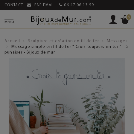
CONTACT
PAR EMAIL
06 47 06 13 59
0
MENU
Accueil
Sculpture et création en fil de fer
Messages
Message simple en fil de fer " Crois toujours en toi " - à
punaiser - Bijoux de mur