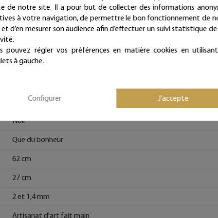
Fiche technique
ite de notre site. Il a pour but de collecter des informations anon
atives à votre navigation, de permettre le bon fonctionnement de n
e et d’en mesurer son audience afin d’effectuer un suivi statistique de
vité.
Message macramé
s pouvez régler vos préférences en matière cookies en utilisant
lets à gauche.
Bohême, Vintage, Rétro, Romantique, Cosy, Shabby et Campagn
Fil de fer recuit, Macramé 100% Coton
Configurer
J'accepte
Beige
Noir
Que du bonheur
62 cm
27 cm
2 et 1,4 mm
Artisanat d'art fait main