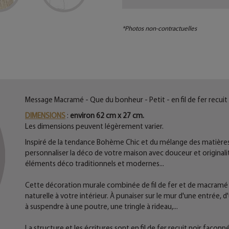
*Photos non-contractuelles
Message Macramé - Que du bonheur - Petit - en fil de fer recui
DIMENSIONS
:
environ 62 cm x 27 cm.
Les dimensions peuvent légèrement varier.
Inspiré de la tendance Bohème Chic et du mélange des matière
personnaliser la déco de votre maison avec douceur et originalit
éléments déco traditionnels et modernes...
Cette décoration murale combinée de fil de fer et de macra
naturelle à votre intérieur. À punaiser sur le mur d'une entrée, 
à suspendre à une poutre, une tringle à rideau,...
La structure et les écritures sont en fil de fer recuit noir façonné