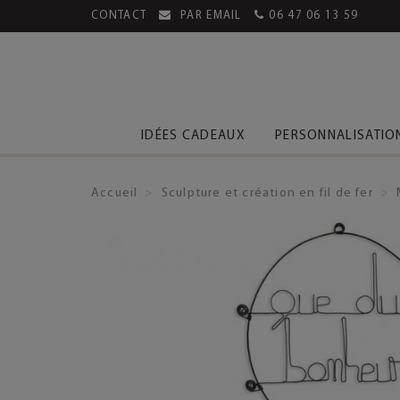
CONTACT
PAR EMAIL
06 47 06 13 59
MENT SÉCURISÉ
LIVRAISON OFFERTE DÈS 39€
IDÉES CADEAUX
PERSONNALISATIO
Accueil
Sculpture et création en fil de fer