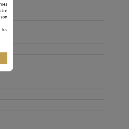
ymes
otre
 son
 les
e