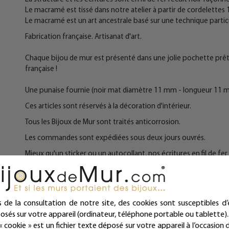
Le macramé est tissé dans notre atelier à partir de cordelette
Le macramé est un art ancestrale basé sur une technique partic
Fabrication française. Artisanat d'art.
Chaque bijou de mur est présenté dans une jolie pochette prête à
française !
Une punaise fournie (noir mat diamètre 11 mm - longueur 11 
Ces articles sont réservés à la décoration d'intérieur.
Tous les Bijoux de Mur sont traités anticorrosion.
Les commandes sont expédiées sous deux jours ouvrés.
Mieux qu'un sticker ou un autocollant, nos écritures en fil de fe
intemporelles et repositionnables à l'infini !
Bijoux de mur, et si les murs portaient des bijoux...
s de la consultation de notre site, des cookies sont susceptibles d’
osés sur votre appareil (ordinateur, téléphone portable ou tablette).
« cookie » est un fichier texte déposé sur votre appareil à l’occasion d