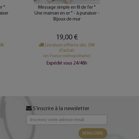
r "
Message simple en fil de fer "
Messag
aiser
Une maman en or " - à punaiser -
happy 
Bijoux de mur
19,00 €
39€
Livraison offerte dès 39€
Li
d’achat
(en France métropolitaine)
(e
Expédié sous 24/48h
S'inscrire à la newsletter
M’INSCRIRE