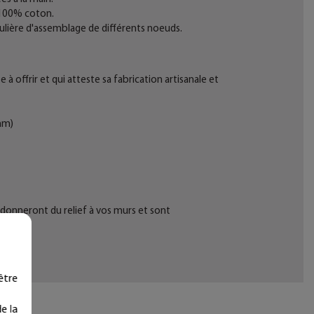
s 100% coton.
ulière d'assemblage de différents noeuds.
 offrir et qui atteste sa fabrication artisanale et
mm)
r donneront du relief à vos murs et sont
être
e la