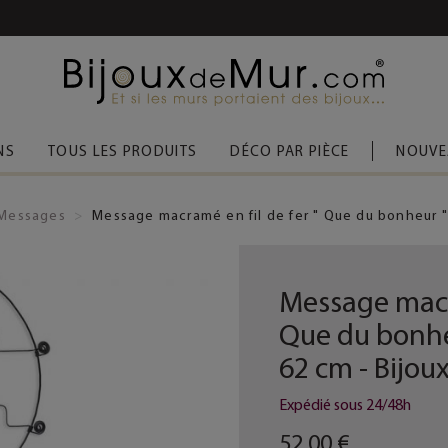
 D’ACHAT
(FRANCE MÉTROPOLITAINE)
NS
TOUS LES PRODUITS
DÉCO PAR PIÈCE
NOUVE
Messages
Message macramé en fil de fer " Que du bonheur " 
Message macra
Que du bonheu
62 cm - Bijou
Expédié sous 24/48h
52,00 €