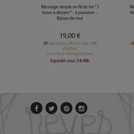
 fer "
Message simple en fil de fer " I
Me
 - à
have a dream " - à punaiser -
Ab
mur
Bijoux de mur
19,00 €
s 39€
Livraison offerte dès 39€
d’achat
ine)
(en France métropolitaine)
8h
Expédié sous 24/48h