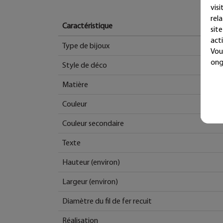
vis
rel
Caractéristique
sit
acti
Type de bijoux
Vou
ong
Style de déco
Matière
Couleur
Couleur secondaire
Texte
Hauteur (environ)
Largeur (environ)
Diamètre du fil de fer recuit
Réalisation