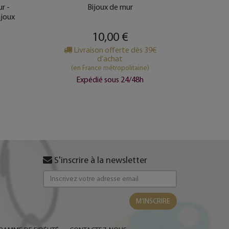
ur -
Bijoux de mur
Étoi
ijoux
10,00 €
Livraison offerte dès 39€
d’achat
(e
(en France métropolitaine)
Expédié sous 24/48h
S'inscrire à la newsletter
M’INSCRIRE