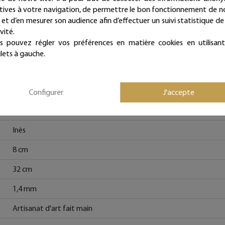
Fiche technique
atives à votre navigation, de permettre le bon fonctionnement de n
e et d’en mesurer son audience afin d’effectuer un suivi statistique de
vité.
s pouvez régler vos préférences en matière cookies en utilisant
Prénom en fil de fer
lets à gauche.
Bohême, Vintage, Rétro, Romantique, Cosy, Shabby et Campagn
Fil de fer recuit
Configurer
J'accepte
Noir
Inès
8 cm
32 cm
1,4 mm
Artisanat d'art fait main