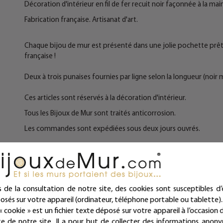
Décoration d'intérieur en fil de fer recuit noir façonnée à la main
Fabrication française. Artisanat d'art.
Chaque bijou de mur est présenté dans une jolie pochette prête à
française !
Deux à trois punaises fournies par ligne selon la longueur (no
Ces articles sont réservés à la décoration d'intérieur.
Tous les Bijoux de Mur sont traités anticorrosion.
Les commandes sont expédiées sous deux jours ouvrés.
Mieux qu'un sticker ou un autocollant, nos écritures en fil de fe
intemporelles et repositionnables à l'infini !
Bijoux de mur, et si les murs portaient des bijoux...
s de la consultation de notre site, des cookies sont susceptibles d’
osés sur votre appareil (ordinateur, téléphone portable ou tablette).
« cookie » est un fichier texte déposé sur votre appareil à l’occasion d
ite de notre site. Il a pour but de collecter des informations anon