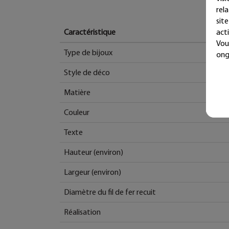
rel
sit
acti
Caractéristique
Vou
Type de bijoux
ong
Style de déco
Matière
Couleur
Texte
Hauteur (environ)
Largeur (environ)
Diamètre du fil de fer recuit
Réalisation