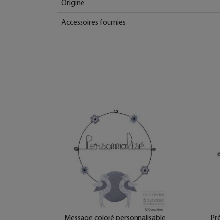
Origine
Accessoires fournies
e fer -
Message coloré personnalisable
Pré