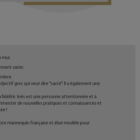
n mur.
ment varier.
tembre.
jectif grec qui veut dire "sacré". Il a également une
 la fidélité. Inès est une personne attentionnée et à
rimenter de nouvelles pratiques et connaissances et
ée !
élèbre mannequin française et élue modèle pour