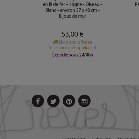
e mur
en fil de fer - 1 ligne - Oiseau -
Pa
Blanc - environ 37 x 48 cm -
Bijoux de mur
e
53,00 €
ine)
Livraison offerte
8h
(en France métropolitaine)
Expédié sous 24/48h