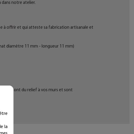
 dans notre atelier.
 offrir et qui atteste sa fabrication artisanale et
ir mat diamètre 11 mm - longueur 11 mm)
r donneront du relief à vos murs et sont
être
e la
ymes