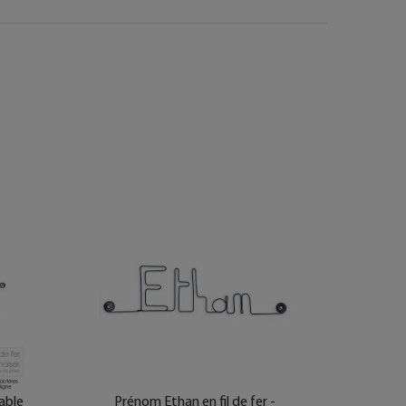
able
Prénom Ethan en fil de fer -
Prén