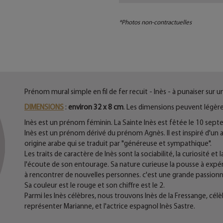
*Photos non-contractuelles
Prénom mural simple en fil de fer recuit - Inès - à punaiser sur u
DIMENSIONS
:
environ 32 x 8 cm
. Les dimensions peuvent légère
Inès est un prénom féminin. La Sainte Inès est fêtée le 10 sep
Inès est un prénom dérivé du prénom Agnès. Il est inspiré d'un ad
origine arabe qui se traduit par "généreuse et sympathique".
Les traits de caractère de Inès sont la sociabilité, la curiosité et
l'écoute de son entourage. Sa nature curieuse la pousse à expé
à rencontrer de nouvelles personnes. c'est une grande passionn
Sa couleur est le rouge et son chiffre est le 2.
Parmi les Inès célèbres, nous trouvons Inès de la Fressange, c
représenter Marianne, et l'actrice espagnol Inès Sastre.