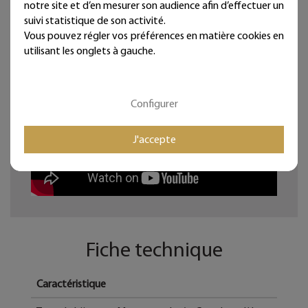
Les dimensions peuvent légèrement varier.
notre site et d’en mesurer son audience afin d’effectuer un
Ces articles sont réservés à la décoration d'intérieur.
suivi statistique de son activité.
Vous pouvez régler vos préférences en matière cookies en
Bijoux de mur, et si les murs portaient des bijoux...
utilisant les onglets à gauche.
Configurer
J'accepte
Fiche technique
Caractéristique