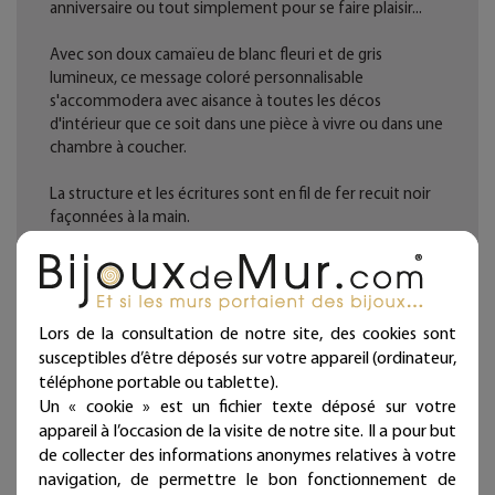
anniversaire ou tout simplement pour se faire plaisir...
Avec son doux camaïeu de blanc fleuri et de gris
lumineux, ce message coloré personnalisable
s'accommodera avec aisance à toutes les décos
d'intérieur que ce soit dans une pièce à vivre ou dans une
chambre à coucher.
La structure et les écritures sont en fil de fer recuit noir
façonnées à la main.
Tous les éléments en papier sont vernis (anti-tâche et
anti-UV) et assemblés dans notre atelier.
Fabrication française. Artisanat d'art.
Lors de la consultation de notre site, des cookies sont
Chaque bijou de mur est présenté dans une jolie
pochette prête à offrir et qui atteste sa fabrication
susceptibles d’être déposés sur votre appareil (ordinateur,
artisanale et française !
téléphone portable ou tablette).
Un « cookie » est un fichier texte déposé sur votre
Une punaise fournie (noir mat diamètre 11 mm -
appareil à l’occasion de la visite de notre site. Il a pour but
longueur 11 mm)
de collecter des informations anonymes relatives à votre
Dimensions : environ 37 cm x 44 cm.
navigation, de permettre le bon fonctionnement de