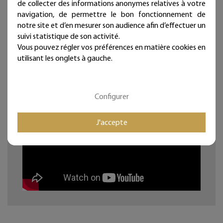
de collecter des informations anonymes relatives à votre
navigation, de permettre le bon fonctionnement de
Une punaise fournie (noir mat diamètre 11 mm -
notre site et d’en mesurer son audience afin d’effectuer un
longueur 11 mm)
suivi statistique de son activité.
Dimensions : environ 37 cm x 44 cm.
Vous pouvez régler vos préférences en matière cookies en
Les dimensions peuvent légèrement varier.
utilisant les onglets à gauche.
Ces articles sont réservés à la décoration d'intérieur.
Bijoux de mur, et si les murs portaient des bijoux...
Configurer
J'accepte