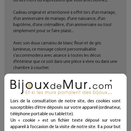
ou des mots ou expressions que vous affectionnez.
Cadeau original et attentionné à offrir lors d'un mariage,
d'un anniversaire de mariage, d'une naissance, d'un
baptême, d'une crémaillère, d'un anniversaire ou tout
simplement pour se faire plaisir...
Avec son doux camaïeu de blanc fleuri et de gris
lumineux, ce message coloré personnalisable
s'accommodera avec aisance à toutes les décos
d'intérieur que ce soit dans une pièce à vivre ou dans une
chambre à coucher.
La structure et les écritures sont en fil de fer recuit noir
façonnées à la main.
Tous les éléments en papier sont vernis (anti-tâche et
anti-UV) et assemblés dans notre atelier.
Lors de la consultation de notre site, des cookies sont
Fabrication française. Artisanat d'art.
susceptibles d’être déposés sur votre appareil (ordinateur,
téléphone portable ou tablette).
Chaque bijou de mur est présenté dans une jolie
Un « cookie » est un fichier texte déposé sur votre
pochette prête à offrir et qui atteste sa fabrication
appareil à l’occasion de la visite de notre site. Il a pour but
artisanale et française !