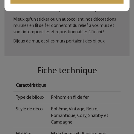
Tous les Bijoux de Mur sont traités anticorrosion.
Les commandes sont expédiées sous deux jours ouvrés.
Mieux qu'un sticker ou un autocollant, nos décorations
murales en fil de fer donneront du relief à vos murs et
sont intemporelles et repositionnables à l'infini !
Bijoux de mur, et si les murs portaient des bijoux...
Fiche technique
Caractéristique
Type de bijoux
Prénom en fil de fer
Style de déco
Bohême, Vintage, Rétro,
Romantique, Cosy, Shabby et
Campagne
Matière
Fil de fer recuit, Papier vernis