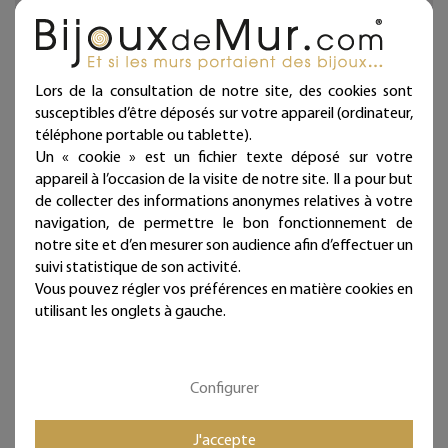
Ce cadre coloré, agrémenté d'un prénom personnalisé,
fera une jolie déco originale pour égayer le mur d'une
chambre d'enfant ou de bébé ou en guise de plaque de
porte.
Lors de la consultation de notre site, des cookies sont
Idée cadeau artisanale, attentionnée et pleine de
susceptibles d’être déposés sur votre appareil (ordinateur,
tendresse et de douceur à offrir à l'occasion d'une
téléphone portable ou tablette).
naissance, d'un baptême ou d'un anniversaire !
Un « cookie » est un fichier texte déposé sur votre
appareil à l’occasion de la visite de notre site. Il a pour but
Décoration d'intérieur en fil de fer recuit noir façonnée à
de collecter des informations anonymes relatives à votre
la main dans notre atelier.
navigation, de permettre le bon fonctionnement de
Fabrication française. Artisanat d'art.
notre site et d’en mesurer son audience afin d’effectuer un
suivi statistique de son activité.
Chaque bijou de mur est présenté dans une jolie
Vous pouvez régler vos préférences en matière cookies en
pochette prête à offrir et qui atteste sa fabrication
utilisant les onglets à gauche.
artisanale et française !
Deux à trois punaises fournies par ligne selon la longueur
Configurer
(noir mat diamètre 11 mm - longueur 11 mm)
Ces articles sont réservés à la décoration d'intérieur.
J'accepte