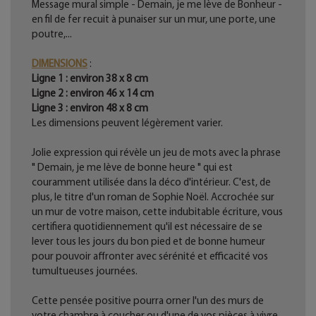
Message mural simple - Demain, je me lève de Bonheur -
en fil de fer recuit à punaiser sur un mur, une porte, une
poutre,...
DIMENSIONS
:
Ligne 1 : environ 38 x 8 cm
Ligne 2 : environ 46 x 14 cm
Ligne 3 : environ 48 x 8 cm
Les dimensions peuvent légèrement varier.
Jolie expression qui révèle un jeu de mots avec la phrase
" Demain, je me lève de bonne heure " qui est
couramment utilisée dans la déco d'intérieur. C'est, de
plus, le titre d'un roman de Sophie Noël. Accrochée sur
un mur de votre maison, cette indubitable écriture, vous
certifiera quotidiennement qu'il est nécessaire de se
lever tous les jours du bon pied et de bonne humeur
pour pouvoir affronter avec sérénité et efficacité vos
tumultueuses journées.
Cette pensée positive pourra orner l'un des murs de
votre chambre à coucher ou d'une de vos pièces à vivre.