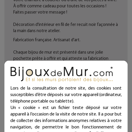
À offrir comme cadeau pour toutes les occasions !
Faites passer votre message !
Décoration d'intérieur en fil de fer recuit noir façonnée à
la main dans notre atelier.
Fabrication française. Artisanat d'art.
Chaque bijou de mur est présenté dans une jolie
pochette prête à offrir et qui atteste sa fabrication
artisanale et française !
Deux à trois punaises fournies par lignes (noir mat
diamètre 11 mm, longueur 11 mm).
Lors de la consultation de notre site, des cookies sont
Ces articles sont réservés à la décoration d'intérieur.
susceptibles d’être déposés sur votre appareil (ordinateur,
téléphone portable ou tablette).
Tous les Bijoux de Mur sont traités anticorrosion.
Un « cookie » est un fichier texte déposé sur votre
Les commandes sont expédiées sous deux jours ouvrés.
appareil à l’occasion de la visite de notre site. Il a pour but
de collecter des informations anonymes relatives à votre
Mieux qu'un sticker ou un autocollant, nos écritures en fil
navigation, de permettre le bon fonctionnement de
de fer donneront du relief à vos murs et sont