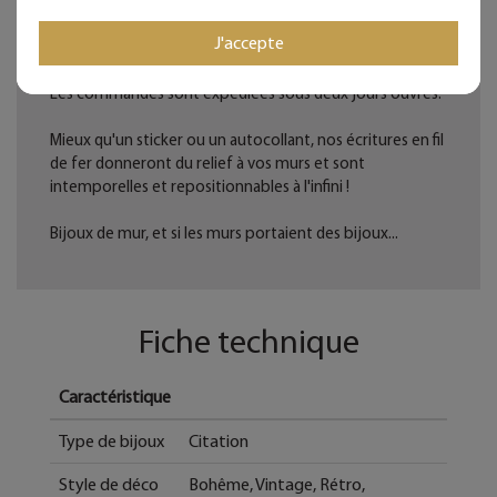
Ces articles sont réservés à la décoration d'intérieur.
J'accepte
Tous les Bijoux de Mur sont traités anticorrosion.
Les commandes sont expédiées sous deux jours ouvrés.
Mieux qu'un sticker ou un autocollant, nos écritures en fil
de fer donneront du relief à vos murs et sont
intemporelles et repositionnables à l'infini !
Bijoux de mur, et si les murs portaient des bijoux...
Fiche technique
Caractéristique
Type de bijoux
Citation
Style de déco
Bohême, Vintage, Rétro,