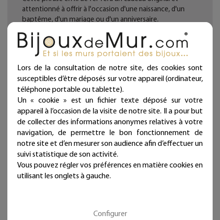
attentionné à offrir à l'occasion d'une naissance, d'un
baptême, d'un mariage ou d'un anniversaire.
Ces écritures en fil de fer sont à punaiser. Donnez une
autre dimension à vos murs et jouez sur les effets en
disposant les lignes de cette citation murale au grès de
Lors de la consultation de notre site, des cookies sont
vos envies et de votre humeur, alignées ou
susceptibles d’être déposés sur votre appareil (ordinateur,
désordonnées.
téléphone portable ou tablette).
Un « cookie » est un fichier texte déposé sur votre
Décoration d'intérieur en fil de fer recuit noir façonnée à
appareil à l’occasion de la visite de notre site. Il a pour but
la main dans notre atelier.
de collecter des informations anonymes relatives à votre
Fabrication française. Artisanat d'art.
navigation, de permettre le bon fonctionnement de
notre site et d’en mesurer son audience afin d’effectuer un
Chaque bijou de mur est présenté dans une jolie
suivi statistique de son activité.
pochette prête à offrir et qui atteste sa fabrication
Vous pouvez régler vos préférences en matière cookies en
artisanale et française !
utilisant les onglets à gauche.
Deux à trois punaises fournies par ligne selon la longueur
(noir mat diamètre 11 mm - longueur 11 mm)
Configurer