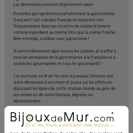
Les dimensions peuvent légèrement varier.
Proverbe qui représente parfaitement la gastronomie
française ! l'art culinaire français incorporent très
fréquemment dans ses recettes de cuisine le beurre
comme ingrédient au même titre que la crème fraiche.
Bien entendu, à utiliser avec parcimonie !
À mettre fièrement dans toutes les cuisines et à offrir à
tous les amoureux de la gastronomie à la française et à
toutes les gourmandes et tous les gourmands !
Ces écritures en fil de fer sont à punaiser. Donnez une
autre dimension à vos murs et jouez sur les effets en
disposant les lignes de cette citation murale au grès de
vos envies et de votre humeur, alignées ou
désordonnées.
Décoration d'intérieur en fil de fer recuit noir façonnée à
la main dans notre atelier.
Fabrication française. Artisanat d'art.