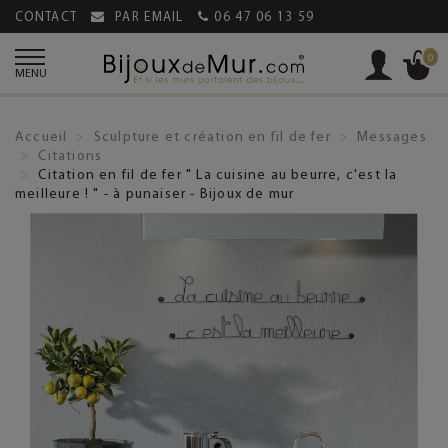
CONTACT
PAR EMAIL
06 47 06 13 59
0
MENU
Accueil
Sculpture et création en fil de fer
Messages
Citations
Citation en fil de fer " La cuisine au beurre, c'est la
meilleure ! " - à punaiser - Bijoux de mur