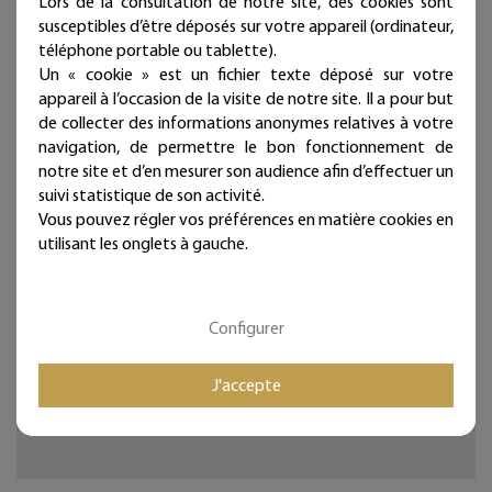
Lors de la consultation de notre site, des cookies sont
susceptibles d’être déposés sur votre appareil (ordinateur,
Chaque bijou de mur est présenté dans une jolie
téléphone portable ou tablette).
pochette prête à offrir et qui atteste sa fabrication
Un « cookie » est un fichier texte déposé sur votre
artisanale et française !
appareil à l’occasion de la visite de notre site. Il a pour but
de collecter des informations anonymes relatives à votre
Deux à trois punaises fournies par ligne selon la longueur
navigation, de permettre le bon fonctionnement de
(noir mat diamètre 11 mm - longueur 11 mm)
notre site et d’en mesurer son audience afin d’effectuer un
Ces articles sont réservés à la décoration d'intérieur.
suivi statistique de son activité.
Vous pouvez régler vos préférences en matière cookies en
Tous les Bijoux de Mur sont traités anticorrosion.
utilisant les onglets à gauche.
Les commandes sont expédiées sous deux jours ouvrés.
Configurer
Mieux qu'un sticker ou un autocollant, nos écritures en fil
de fer donneront du relief à vos murs et sont
intemporelles et repositionnables à l'infini !
J'accepte
Bijoux de mur, et si les murs portaient des bijoux...