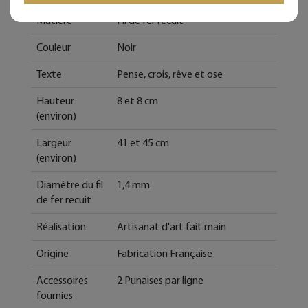
Matière
Fil de fer recuit
Couleur
Noir
Texte
Pense, crois, rêve et ose
Hauteur
8 et 8 cm
(environ)
Largeur
41 et 45 cm
(environ)
Diamètre du fil
1,4 mm
de fer recuit
Réalisation
Artisanat d'art fait main
Origine
Fabrication Française
Accessoires
2 Punaises par ligne
fournies