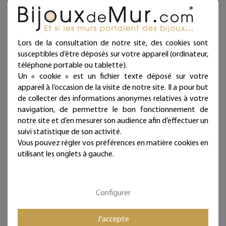
Tous les Bijoux de Mur sont traités anticorrosion.
Les commandes sont expédiées sous deux jours ouvrés.
Lors de la consultation de notre site, des cookies sont
Mieux qu'un sticker ou un autocollant, nos écritures en fil
de fer donneront du relief à vos murs et sont
susceptibles d’être déposés sur votre appareil (ordinateur,
intemporelles et repositionnables à l'infini !
téléphone portable ou tablette).
Un « cookie » est un fichier texte déposé sur votre
Bijoux de mur, et si les murs portaient des bijoux...
appareil à l’occasion de la visite de notre site. Il a pour but
de collecter des informations anonymes relatives à votre
navigation, de permettre le bon fonctionnement de
notre site et d’en mesurer son audience afin d’effectuer un
Fiche technique
suivi statistique de son activité.
Vous pouvez régler vos préférences en matière cookies en
utilisant les onglets à gauche.
Caractéristique
Type de bijoux
Citation
Configurer
Style de déco
Bohême, Vintage, Rétro,
Romantique, Cosy, Shabby et
J'accepte
Campagne