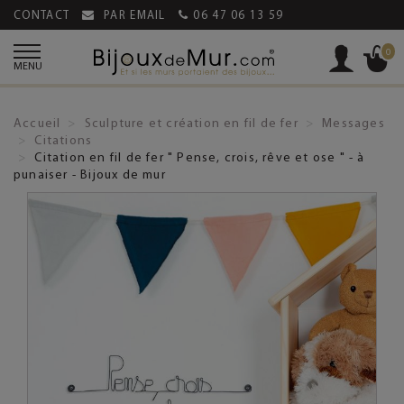
CONTACT
PAR EMAIL
06 47 06 13 59
0
MENU
Accueil
Sculpture et création en fil de fer
Messages
Citations
Citation en fil de fer " Pense, crois, rêve et ose " - à
punaiser - Bijoux de mur