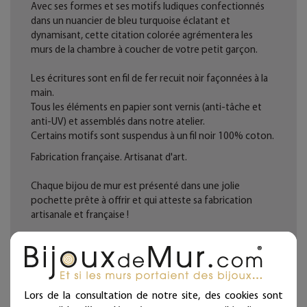
Avec ses formes et ses motifs ludiques confectionnés
dans un nuancier de bleu turquoise éclatant et
dynamisant, cette citation colorée agrémentera les
murs de la chambre à coucher de votre petit garçon.
Les écritures sont en fil de fer recuit noir façonnées à la
main.
Tous les éléments en papier sont vernis (anti-tâche et
anti-UV) et assemblés dans notre atelier.
Certains motifs sont suspendus à un fil noir 100% coton.
Fabrication française. Artisanat d'art.
Chaque bijou de mur est présenté dans une jolie
pochette prête à offrir et qui atteste sa fabrication
artisanale et française !
Deux ou trois punaises fournies par ligne selon la
longueur (noir mat diamètre 11 mm - longueur 11 mm)
Ces articles sont réservés à la décoration d'intérieur.
Lors de la consultation de notre site, des cookies sont
Tous les Bijoux de Mur sont traités anticorrosion.