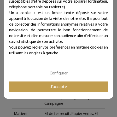
susceptibles d’être déposés sur votre appareil (ordinateur,
Les commandes sont expédiées sous deux jours ouvrés.
téléphone portable ou tablette).
Un « cookie » est un fichier texte déposé sur votre
Mieux qu'un sticker ou un autocollant, nos écritures en fil
appareil à l’occasion de la visite de notre site. Il a pour but
de fer donneront du relief à vos murs et sont
de collecter des informations anonymes relatives à votre
intemporelles et repositionnables à l'infini !
navigation, de permettre le bon fonctionnement de
Bijoux de mur, et si les murs portaient des bijoux...
notre site et d’en mesurer son audience afin d’effectuer un
suivi statistique de son activité.
Vous pouvez régler vos préférences en matière cookies en
utilisant les onglets à gauche.
Fiche technique
Caractéristique
Configurer
Type de bijoux
Citation colorée
J'accepte
Style de déco
Bohême, Vintage, Rétro,
Romantique, Cosy, Shabby et
Campagne
Matière
Fil de fer recuit, Papier vernis, Fil