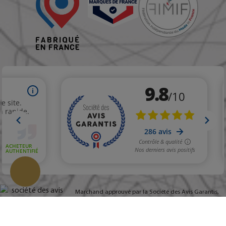
Marchand approuvé par la Société des Avis Garantis,
Change
cliquez ici pour vérifier
.
cookie