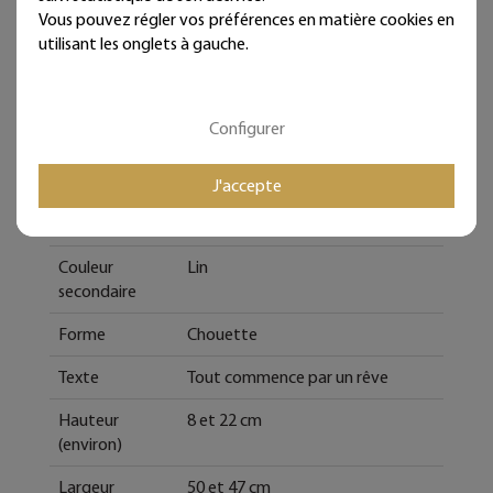
Vous pouvez régler vos préférences en matière cookies en
Type de bijoux
Citation colorée
utilisant les onglets à gauche.
Style de déco
Bohême, Vintage, Rétro,
Romantique, Cosy, Shabby et
Campagne
Configurer
Matière
Fil de fer recuit, Papier vernis, Fil
100% Coton
J'accepte
Couleur
Rose
Couleur
Lin
secondaire
Forme
Chouette
Texte
Tout commence par un rêve
Hauteur
8 et 22 cm
(environ)
Largeur
50 et 47 cm