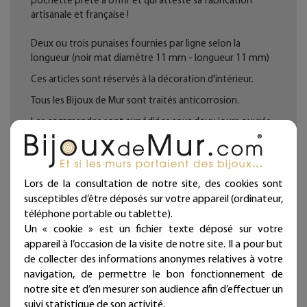
pochette prête à offrir et qui atteste sa fabrication
artisanale et française !
Deux ou trois punaises fournies par ligne selon la
longueur (noir mat diamètre 11 mm - longueur 11 mm)
Ces articles sont réservés à la décoration d'intérieur.
Tous les Bijoux de Mur sont traités anticorrosion.
Les commandes sont expédiées sous deux jours ouvrés.
Mieux qu'un sticker ou un autocollant, nos écritures en fil
de fer donneront du relief à vos murs et sont
intemporelles et repositionnables à l'infini !
Lors de la consultation de notre site, des cookies sont
Bijoux de mur, et si les murs portaient des bijoux...
susceptibles d’être déposés sur votre appareil (ordinateur,
téléphone portable ou tablette).
Un « cookie » est un fichier texte déposé sur votre
appareil à l’occasion de la visite de notre site. Il a pour but
Fiche technique
de collecter des informations anonymes relatives à votre
navigation, de permettre le bon fonctionnement de
notre site et d’en mesurer son audience afin d’effectuer un
Caractéristique
suivi statistique de son activité.