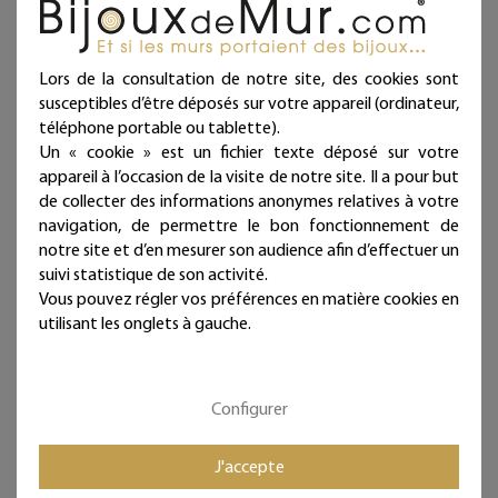
Idée cadeau artisanale, attentionnée et pleine de
tendresse et de douceur à offrir à l'occasion d'une
naissance, d'un baptême ou d'un anniversaire !
Lors de la consultation de notre site, des cookies sont
susceptibles d’être déposés sur votre appareil (ordinateur,
Décoration d'intérieur en fil de fer recuit noir façonnée à
téléphone portable ou tablette).
la main dans notre atelier.
Un « cookie » est un fichier texte déposé sur votre
Fabrication française. Artisanat d'art.
appareil à l’occasion de la visite de notre site. Il a pour but
de collecter des informations anonymes relatives à votre
Chaque bijou de mur est présenté dans une jolie
navigation, de permettre le bon fonctionnement de
pochette prête à offrir et qui atteste sa fabrication
notre site et d’en mesurer son audience afin d’effectuer un
artisanale et française !
suivi statistique de son activité.
Vous pouvez régler vos préférences en matière cookies en
Deux à trois punaises fournies par ligne selon la longueur
utilisant les onglets à gauche.
(noir mat diamètre 11 mm - longueur 11 mm)
Ces articles sont réservés à la décoration d'intérieur.
Tous les Bijoux de Mur sont traités anticorrosion.
Configurer
Les commandes sont expédiées sous deux jours ouvrés.
J'accepte
Mieux qu'un sticker ou un autocollant, nos décorations