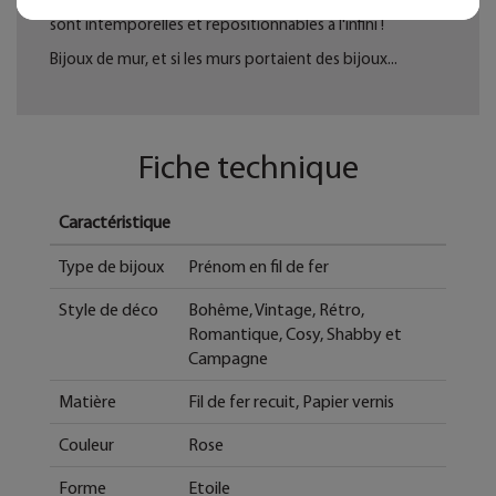
murales en fil de fer donneront du relief à vos murs et
sont intemporelles et repositionnables à l'infini !
Bijoux de mur, et si les murs portaient des bijoux...
Fiche technique
Caractéristique
Type de bijoux
Prénom en fil de fer
Style de déco
Bohême, Vintage, Rétro,
Romantique, Cosy, Shabby et
Campagne
Matière
Fil de fer recuit, Papier vernis
Couleur
Rose
Forme
Etoile