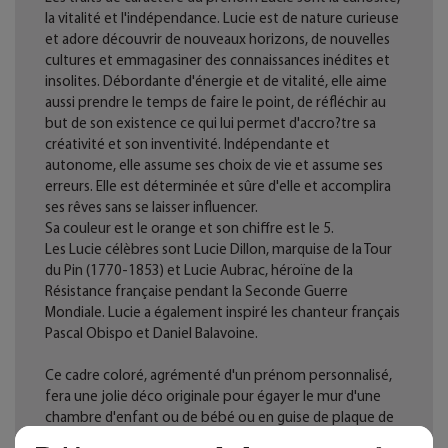
la vitalité et l'indépendance. Lucie est de nature curieuse
et adore découvrir de nouveaux horizons, de nouvelles
cultures et emmagasiner des connaissances inédites et
insolites. Débordante d'énergie et de vitalité, elle aime
aussi prendre le temps de faire le point, de réfléchir au
but de son existence ce qui lui permet d'accro?tre sa
créativité et son inventivité. Indépendante et
autonome, elle assume ses choix de vie et assume ses
erreurs. Elle est déterminée et sûre d'elle et accomplira
ses rêves sans se laisser influencer.
Sa couleur est le orange et son chiffre est le 5.
Les Lucie célèbres sont Lucie Dillon, marquise de la Tour
du Pin (1770-1853) et Lucie Aubrac, héroïne de la
Résistance française pendant la Seconde Guerre
Mondiale. Lucie a également inspiré les chanteur français
Pascal Obispo et Daniel Balavoine.
Ce cadre coloré, agrémenté d'un prénom personnalisé,
fera une jolie déco originale pour égayer le mur d'une
chambre d'enfant ou de bébé ou en guise de plaque de
porte.