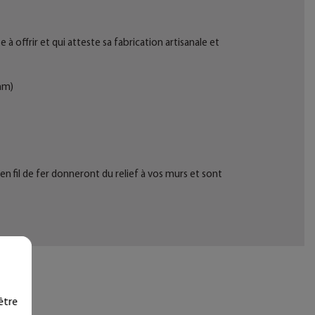
 offrir et qui atteste sa fabrication artisanale et
mm)
n fil de fer donneront du relief à vos murs et sont
être