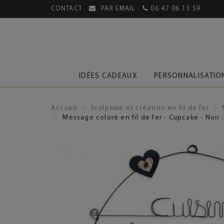
CONTACT
PAR EMAIL
06 47 06 13 59
MENT SÉCURISÉ
LIVRAISON OFFERTE DÈS 39€
IDÉES CADEAUX
PERSONNALISATIO
Accueil
Sculpture et création en fil de fer
Message coloré en fil de fer - Cupcake - Noir 