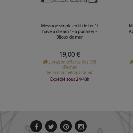
 fer "
Message simple en fil de fer " I
Me
 - à
have a dream " - à punaiser -
Ab
mur
Bijoux de mur
19,00 €
s 39€
Livraison offerte dès 39€
d’achat
ine)
(en France métropolitaine)
8h
Expédié sous 24/48h