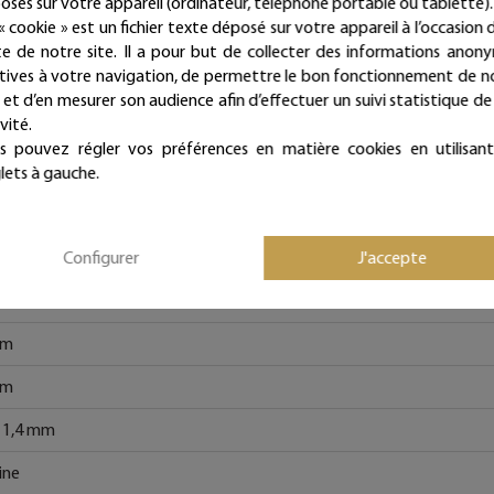
osés sur votre appareil (ordinateur, téléphone portable ou tablette).
« cookie » est un fichier texte déposé sur votre appareil à l’occasion d
sage coloré - Grand modèle
ite de notre site. Il a pour but de collecter des informations anon
atives à votre navigation, de permettre le bon fonctionnement de n
ême, Vintage, Rétro, Romantique, Cosy, Shabby et Campagne
e et d’en mesurer son audience afin d’effectuer un suivi statistique de
vité.
de fer recuit, Papier vernis
s pouvez régler vos préférences en matière cookies en utilisant
r
lets à gauche.
er ancien
Configurer
J'accepte
cake
ine de l'amour
cm
cm
t 1,4 mm
ine