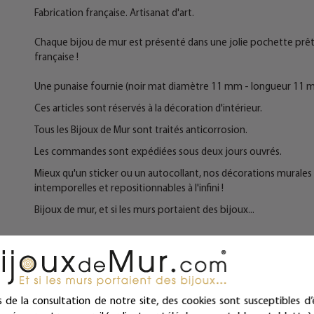
Fabrication française. Artisanat d'art.
Chaque bijou de mur est présenté dans une jolie pochette prête à
française !
Une punaise fournie (noir mat diamètre 11 mm - longueur 11 
Ces articles sont réservés à la décoration d'intérieur.
Tous les Bijoux de Mur sont traités anticorrosion.
Les commandes sont expédiées sous deux jours ouvrés.
Mieux qu'un sticker ou un autocollant, nos décorations murales e
intemporelles et repositionnables à l'infini !
Bijoux de mur, et si les murs portaient des bijoux...
Fiche technique
s de la consultation de notre site, des cookies sont susceptibles d’