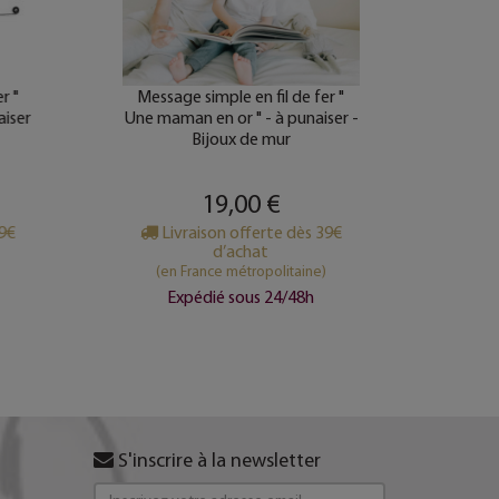
r "
Message simple en fil de fer "
Messag
aiser
Une maman en or " - à punaiser -
happy 
Bijoux de mur
19,00 €
39€
Livraison offerte dès 39€
Li
d’achat
(en France métropolitaine)
(e
Expédié sous 24/48h
S'inscrire à la newsletter