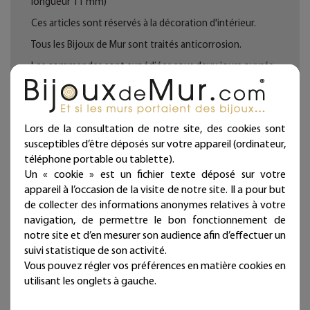
longueur 11 mm)
Ces articles sont réservés à la décoration d'intérieur.
Tous les Bijoux de Mur sont traités anticorrosion.
Les commandes sont expédiées sous deux jours ouvrés.
Mieux qu'un sticker ou un autocollant, nos décorations
murales en fil de fer donneront du relief à vos murs et
sont intemporelles et repositionnables à l'infini !
Lors de la consultation de notre site, des cookies sont
Bijoux de mur, et si les murs portaient des bijoux...
susceptibles d’être déposés sur votre appareil (ordinateur,
téléphone portable ou tablette).
Un « cookie » est un fichier texte déposé sur votre
appareil à l’occasion de la visite de notre site. Il a pour but
Fiche technique
de collecter des informations anonymes relatives à votre
navigation, de permettre le bon fonctionnement de
notre site et d’en mesurer son audience afin d’effectuer un
Caractéristique
suivi statistique de son activité.
Vous pouvez régler vos préférences en matière cookies en
Type de bijoux
Message coloré - Grand modèle
utilisant les onglets à gauche.
Style de déco
Bohême, Vintage, Rétro,
Romantique, Cosy, Shabby et