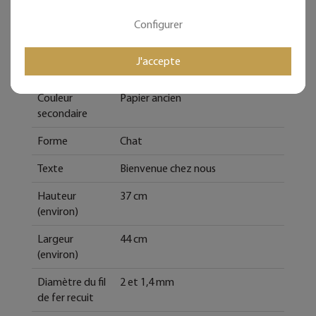
Campagne
Configurer
Matière
Fil de fer recuit, Papier vernis
J'accepte
Couleur
Noir
Couleur
Papier ancien
secondaire
Forme
Chat
Texte
Bienvenue chez nous
Hauteur
37 cm
(environ)
Largeur
44 cm
(environ)
Diamètre du fil
2 et 1,4 mm
de fer recuit