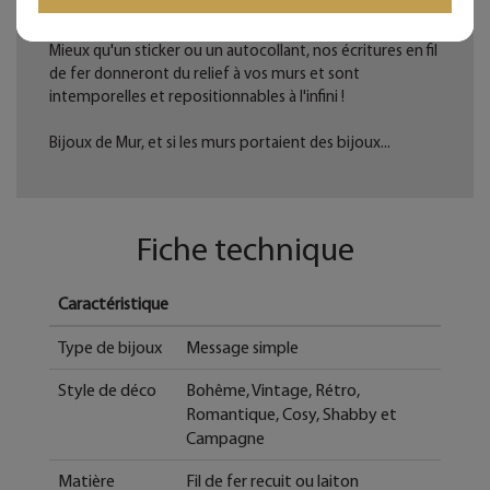
Les commandes sont expédiées sous deux jours ouvrés.
Mieux qu'un sticker ou un autocollant, nos écritures en fil
de fer donneront du relief à vos murs et sont
intemporelles et repositionnables à l'infini !
Bijoux de Mur, et si les murs portaient des bijoux...
Fiche technique
Caractéristique
Type de bijoux
Message simple
Style de déco
Bohême, Vintage, Rétro,
Romantique, Cosy, Shabby et
Campagne
Matière
Fil de fer recuit ou laiton