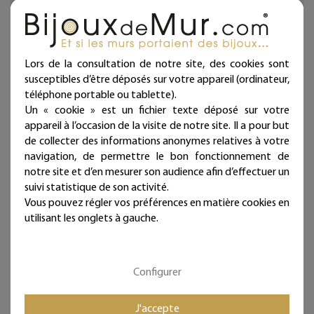
baptême ou d'un anniversaire.
Ces écritures en fil de fer sont à punaiser. Donnez une
autre dimension à vos murs et jouez sur les effets en
disposant les lignes de ce message mural au grè de vos
Lors de la consultation de notre site, des cookies sont
envies et de votre humeur, alignées ou désordonnées.
susceptibles d’être déposés sur votre appareil (ordinateur,
téléphone portable ou tablette).
Décoration d'intérieur en fil de fer recuit noir façonnée à
Un « cookie » est un fichier texte déposé sur votre
la main dans notre atelier.
appareil à l’occasion de la visite de notre site. Il a pour but
de collecter des informations anonymes relatives à votre
Fabrication française. Artisanat d'art.
navigation, de permettre le bon fonctionnement de
Chaque bijou de mur est présenté dans une jolie
notre site et d’en mesurer son audience afin d’effectuer un
pochette prête à offrir et qui atteste sa fabrication
suivi statistique de son activité.
artisanale et française !
Vous pouvez régler vos préférences en matière cookies en
utilisant les onglets à gauche.
Deux à trois punaises fournies par ligne selon la longueur
(noir mat diamètre 11 mm - longueur 11 mm)
Configurer
Ces articles sont réservés à la décoration d'intérieur.
Tous les Bijoux de Mur sont traités anticorrosion.
J'accepte