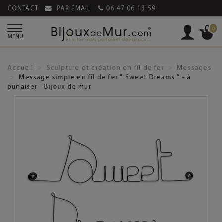
CONTACT
PAR EMAIL
06 47 06 13 59
0
MENU
Accueil
Sculpture et création en fil de fer
Messages
Message simple en fil de fer " Sweet Dreams " - à
punaiser - Bijoux de mur