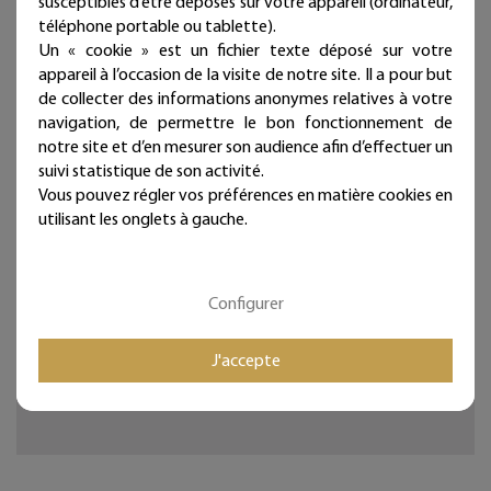
susceptibles d’être déposés sur votre appareil (ordinateur,
Chaque bijou de mur est présenté dans une jolie
téléphone portable ou tablette).
pochette prête à offrir et qui atteste sa fabrication
Un « cookie » est un fichier texte déposé sur votre
artisanale et française !
appareil à l’occasion de la visite de notre site. Il a pour but
de collecter des informations anonymes relatives à votre
Deux à trois punaises fournies par ligne selon la longueur
navigation, de permettre le bon fonctionnement de
(noir mat diamètre 11 mm - longueur 11 mm)
notre site et d’en mesurer son audience afin d’effectuer un
Ces articles sont réservés à la décoration d'intérieur.
suivi statistique de son activité.
Vous pouvez régler vos préférences en matière cookies en
Tous les Bijoux de Mur sont traités anticorrosion.
utilisant les onglets à gauche.
Les commandes sont expédiées sous deux jours ouvrés.
Configurer
Mieux qu'un sticker ou un autocollant, nos écritures en fil
de fer donneront du relief à vos murs et sont
intemporelles et repositionnables à l'infini !
J'accepte
Bijoux de mur, et si les murs portaient des bijoux...