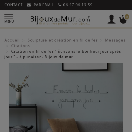
CONTACT
PAR EMAIL
06 47 06 13 59
0
MENU
Accueil
Sculpture et création en fil de fer
Messages
Citations
Citation en fil de fer " Écrivons le bonheur jour après
jour " - à punaiser - Bijoux de mur