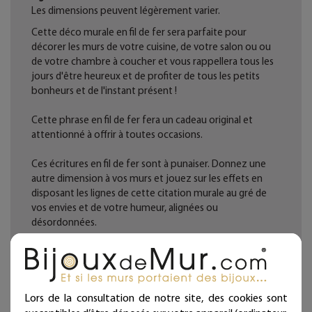
Les dimensions peuvent légèrement varier.
Cette déco murale en fil de fer sera parfaite pour
décorer les murs de votre cuisine, de votre salon ou ou
de votre chambre à coucher et vous rappellera tous les
jours d'être heureux et de profiter de tous les petits
bonheurs et de l'instant présent !
Cette phrase en fil de fer fera un cadeau original et
attentionné à offrir à toutes occasions.
Ces écritures en fil de fer sont à punaiser. Donnez une
autre dimension à vos murs et jouez sur les effets en
disposant les lignes de cette citation murale au gré de
vos envies et de votre humeur, alignées ou
désordonnées.
Décoration d'intérieur en fil de fer recuit noir façonnée à
la main dans notre atelier.
Fabrication française. Artisanat d'art.
Lors de la consultation de notre site, des cookies sont