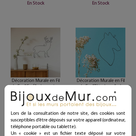
En Stock
En Stock
Décoration Murale en Fil
Décoration Murale en Fil
de Fer "Cerf" - à punaiser
de Fer "Tête Loup" - à
- Bijoux de Mur - Déco
punaiser - Bijoux de Mur
Noel/Hiver/Montagne
- Déco
Noel/Hiver/Montagne
Nouveau
Lors de la consultation de notre site, des cookies sont
Nouveau
26,00 €
susceptibles d’être déposés sur votre appareil (ordinateur,
26,00 €
Livraison offerte dès
téléphone portable ou tablette).
39€ d’achat
Livraison offerte dès
Un « cookie » est un fichier texte déposé sur votre
(en France métropolitaine)