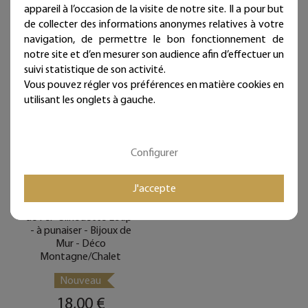
39€ d’achat
appareil à l’occasion de la visite de notre site. Il a pour but
(en France métropolitaine)
En Stock
de collecter des informations anonymes relatives à votre
En Stock
navigation, de permettre le bon fonctionnement de
notre site et d’en mesurer son audience afin d’effectuer un
suivi statistique de son activité.
Vous pouvez régler vos préférences en matière cookies en
utilisant les onglets à gauche.
Configurer
J'accepte
Décoration Murale en Fil
de Fer "Silhouette Loup"
- à punaiser - Bijoux de
Mur - Déco
Montagne/Chalet
Nouveau
18,00 €