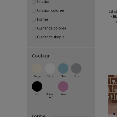
Citation
Citation colorée
Citat
- B
Forme
Guirlande colorée
Guirlande simple
Lot de petits messages
Message avec forme
Couleur
Message coloré - Grand
modèle
Beige
Blanc
Bleu
Gris
Message coloré - Petit
modèle
Message lumineux
Noir
Noir ou
Rose
Doré
Message macramé
Message simple
Forme