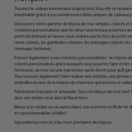
Trouvez le cadeau anniversaire original dont il ou elle se souvie
inoubliable grâce à nos nombreuses idées uniques de cadeaux p
Découvrez notre gamme de bijoux de mur simples, colorés et lum
créations personnalisées que les deux tourtereaux pourront aisé
petit nid d’amour et laissez vous séduire par les lots de petits m
rêves colorés, les guirlandes colorées, les messages colorés, les
messages lumineux.
Pensez également à nos créations personnalisées : les bijoux d
colorés personnalisés grâce auxquels vous pourrez faire écrire en
l’intéressé, un mot ou une expression qui le décrit pour qu’il ga
Vous pouvez également faire réaliser une citation, une phrase ou
embellira un mur de la maison du chanceux qui recevra ce cadeau 
Fabrication française et artisanale. Tous nos Bijoux de mur sont 
dans son atelier situé dans le Nord-Isère.
Mieux q'un sticker ou un autocollant, nos écritures en fil de fe
et repositionnables à l'infini !
bijouxdemur.com et si les murs portaient des bijoux…