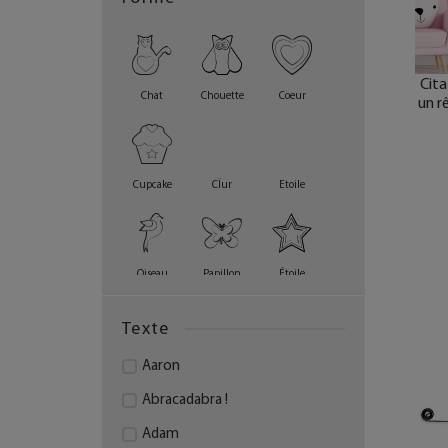
Prénom en fil de fer
Cita
Chat
Chouette
Coeur
un r
Cupcake
CÏur
Etoile
Oiseau
Papillon
Étoile
Texte
Aaron
Abracadabra !
Adam