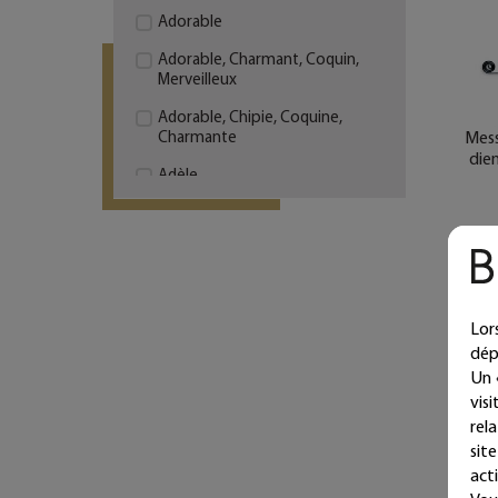
Adorable
Adorable, Charmant, Coquin,
Merveilleux
Adorable, Chipie, Coquine,
Mess
Charmante
diem
Adèle
Agathe
Aimer, c'est regarder
L
ensemble dans la même
direction
Lor
Alice
dép
Alix
Un 
vis
All you need is love
rel
Ambre
sit
acti
Amour