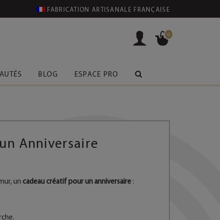
FABRICATION ARTISANALE FRANÇAISE
0
AUTÉS
BLOG
ESPACE PRO
 un Anniversaire
 mur, un
cadeau créatif pour un anniversaire
:
rche.