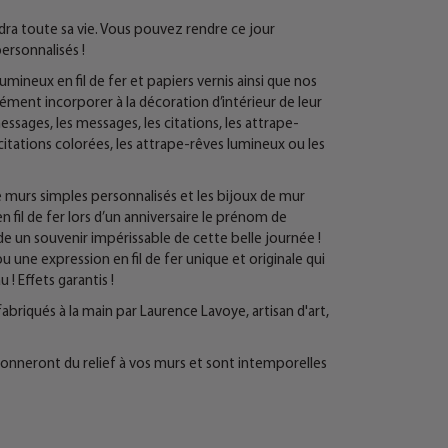
ndra toute sa vie. Vous pouvez rendre ce jour
ersonnalisés !
ineux en fil de fer et papiers vernis ainsi que nos
ment incorporer à la décoration d’intérieur de leur
essages, les messages, les citations, les attrape-
 citations colorées, les attrape-rêves lumineux ou les
e murs simples personnalisés et les bijoux de mur
 fil de fer lors d’un anniversaire le prénom de
rde un souvenir impérissable de cette belle journée !
 une expression en fil de fer unique et originale qui
! Effets garantis !
fabriqués à la main par Laurence Lavoye, artisan d'art,
r donneront du relief à vos murs et sont intemporelles