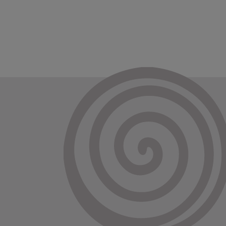
Bienvenue chez nos chiens
Bienvenue chez notre chat
Bienvenue chez notre chien
Bienvenue chez nous
Bienvenue chez vous
Bienvenue dans la maison du
bonheur
Bon appétit
Bonheur
Bonheur, Gaité, Joie, Sourire
Bravo !
Buanderie
Bureau