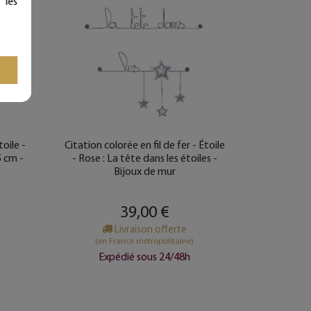
 les
toile -
Citation colorée en fil de fer - Étoile
5 cm -
- Rose : La tête dans les étoiles -
Bijoux de mur
39,00 €
Livraison offerte
(en France métropolitaine)
Expédié sous 24/48h