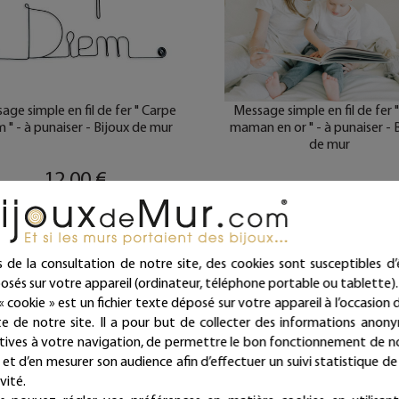
age simple en fil de fer " Carpe
Message simple en fil de fer 
 " - à punaiser - Bijoux de mur
maman en or " - à punaiser - 
de mur
12,00 €
19,00 €
ivraison offerte dès 39€ d’achat
(en France métropolitaine)
Livraison offerte dès 39€ d
(en France métropolitaine)
Expédié sous 24/48h
Expédié sous 24/48h
s de la consultation de notre site, des cookies sont susceptibles d’
osés sur votre appareil (ordinateur, téléphone portable ou tablette).
« cookie » est un fichier texte déposé sur votre appareil à l’occasion d
ite de notre site. Il a pour but de collecter des informations anon
atives à votre navigation, de permettre le bon fonctionnement de n
e et d’en mesurer son audience afin d’effectuer un suivi statistique de
vité.