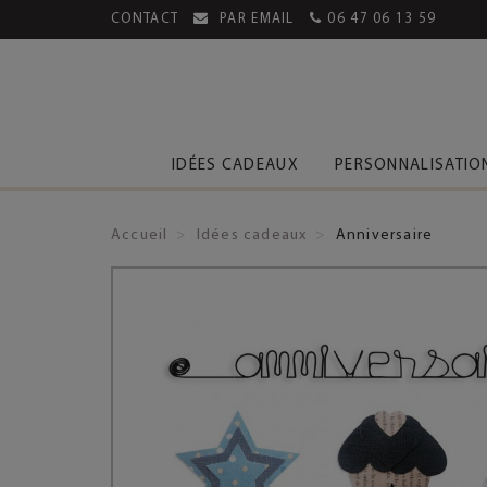
CONTACT
PAR EMAIL
06 47 06 13 59
MENT SÉCURISÉ
LIVRAISON OFFERTE DÈS 39€
IDÉES CADEAUX
PERSONNALISATIO
Accueil
Idées cadeaux
Anniversaire