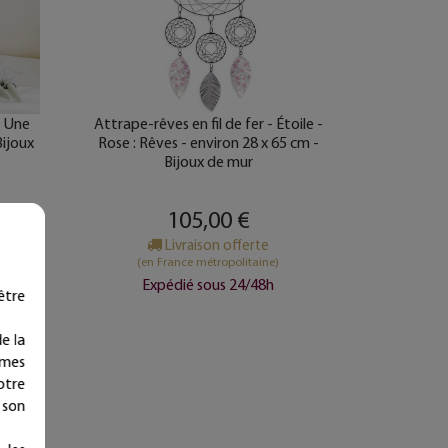
" Une
Attrape-rêves en fil de fer - Étoile -
Bijoux
Rose : Rêves - environ 28 x 65 cm -
Bijoux de mur
105,00 €
’achat
Livraison offerte
(en France métropolitaine)
Expédié sous 24/48h
être
e la
ymes
otre
 son