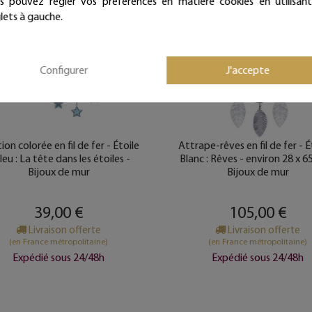
s pouvez régler vos préférences en matière cookies en utilisant
lets à gauche.
Configurer
J'accepte
ion colorée en fil de fer - Étoile
Attrape-rêves en fil de fer - É
leu : La tête dans les étoiles -
Blanc : Rêves - environ 28 x 6
Bijoux de mur
Bijoux de mur
39,00 €
105,00 €
Livraison offerte
Livraison offerte
(en France métropolitaine)
(en France métropolitaine)
Expédié sous 24/48h
Expédié sous 24/48h