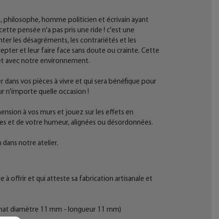
, philosophe, homme politicien et écrivain ayant
tte pensée n'a pas pris une ride ! c'est une
nter les désagréments, les contrariétés et les
cepter et leur faire face sans doute ou crainte. Cette
et avec notre environnement.
r dans vos pièces à vivre et qui sera bénéfique pour
our n'importe quelle occasion !
mension à vos murs et jouez sur les effets en
vies et de votre humeur, alignées ou désordonnées.
 dans notre atelier.
 offrir et qui atteste sa fabrication artisanale et
ir mat diamètre 11 mm - longueur 11 mm)