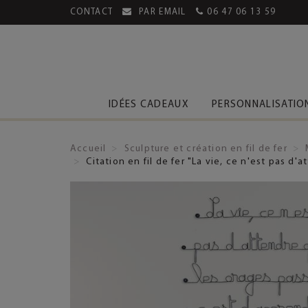
CONTACT
PAR EMAIL
06 47 06 13 59
MENT SÉCURISÉ
LIVRAISON OFFERTE DÈS 39€
IDÉES CADEAUX
PERSONNALISATIO
Accueil
Sculpture et création en fil de fer
Citation en fil de fer "La vie, ce n'est pas 