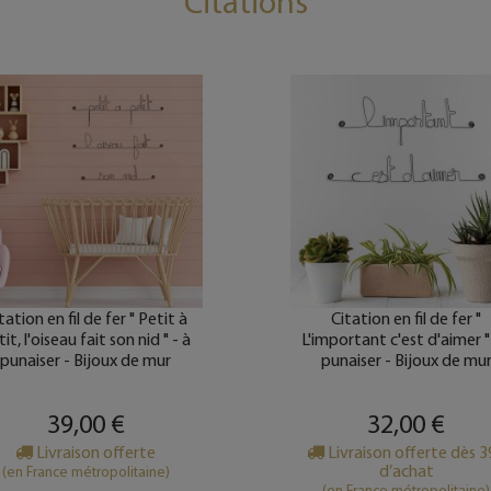
Citations
tation en fil de fer " Petit à
Citation en fil de fer "
it, l'oiseau fait son nid " - à
L'important c'est d'aimer "
punaiser - Bijoux de mur
punaiser - Bijoux de mu
39,00 €
32,00 €
Livraison offerte
Livraison offerte dès 
d’achat
(en France métropolitaine)
(en France métropolitaine)