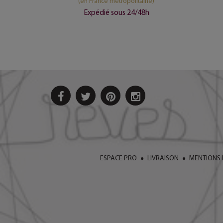
ine)
(en France métropolitaine)
8h
Expédié sous 24/48h
ESPACE PRO
LIVRAISON
MENTIONS 