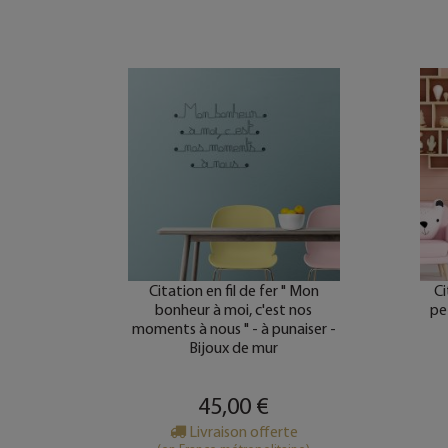
" Le
Citation en fil de fer " Mon
Ci
l est
bonheur à moi, c'est nos
pet
ijoux de
moments à nous " - à punaiser -
Bijoux de mur
45,00 €
e
Livraison offerte