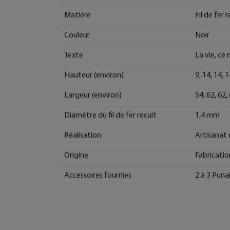
Matière
Fil de fer 
Couleur
Noir
Texte
La vie, ce
Hauteur (environ)
9, 14, 14, 
Largeur (environ)
54, 62, 62,
Diamètre du fil de fer recuit
1,4 mm
Réalisation
Artisanat 
Origine
Fabricatio
Accessoires fournies
2 à 3 Punai