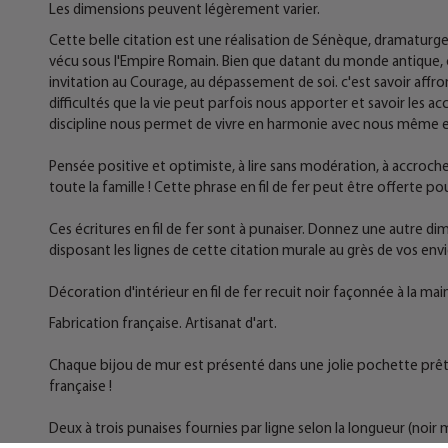
Les dimensions peuvent légèrement varier.
Cette belle citation est une réalisation de Sénèque, dramaturge
vécu sous l'Empire Romain. Bien que datant du monde antique, ce
invitation au Courage, au dépassement de soi. c'est savoir affro
difficultés que la vie peut parfois nous apporter et savoir les ac
discipline nous permet de vivre en harmonie avec nous même 
Pensée positive et optimiste, à lire sans modération, à accroche
toute la famille ! Cette phrase en fil de fer peut être offerte p
Ces écritures en fil de fer sont à punaiser. Donnez une autre di
disposant les lignes de cette citation murale au grès de vos en
Décoration d'intérieur en fil de fer recuit noir façonnée à la main
Fabrication française. Artisanat d'art.
Chaque bijou de mur est présenté dans une jolie pochette prête à
française !
Deux à trois punaises fournies par ligne selon la longueur (no