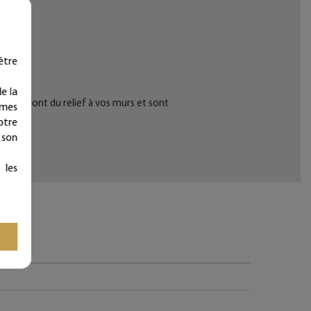
être
e la
r donneront du relief à vos murs et sont
ymes
otre
 son
 les