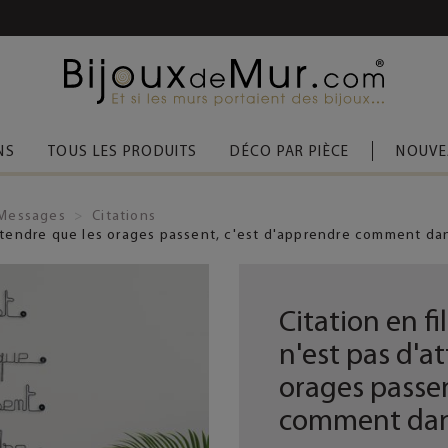
 D’ACHAT
(FRANCE MÉTROPOLITAINE)
NS
TOUS LES PRODUITS
DÉCO PAR PIÈCE
NOUVE
Messages
Citations
d'attendre que les orages passent, c'est d'apprendre comment dan
Citation en fil
n'est pas d'a
orages passen
comment dans