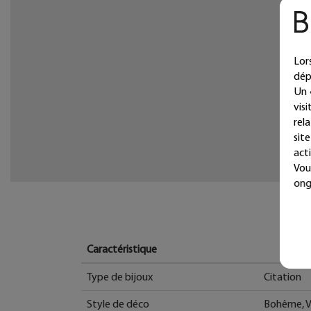
Lor
dép
Un 
vis
rel
sit
acti
Vou
ong
Caractéristique
Type de bijoux
Citation
Style de déco
Bohême, V