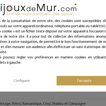
Ces articles sont réservés à la décoration d'intérieur.
Tous les Bijoux de Mur sont traités anticorrosion.
s de la consultation de notre site, des cookies sont susceptibles d’
Les commandes sont expédiées sous deux jours ouvrés.
osés sur votre appareil (ordinateur, téléphone portable ou tablette).
« cookie » est un fichier texte déposé sur votre appareil à l’occasion d
Mieux qu'un sticker ou un autocollant, nos écritures en fil de fe
ite de notre site. Il a pour but de collecter des informations anon
intemporelles et repositionnables à l'infini !
atives à votre navigation, de permettre le bon fonctionnement de n
e et d’en mesurer son audience afin d’effectuer un suivi statistique de
Bijoux de mur, et si les murs portaient des bijoux...
vité.
s pouvez régler vos préférences en matière cookies en utilisant
lets à gauche.
Fiche technique
Configurer
J'accepte
intage, Rétro, Romantique, Cosy, Shabby et Campagne