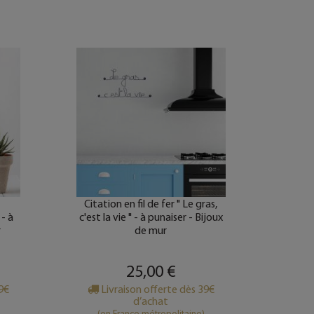
Citation en fil de fer " Le gras,
Cit
 - à
c'est la vie " - à punaiser - Bijoux
gourm
r
de mur
on a 
25,00 €
39€
Livraison offerte dès 39€
d’achat
(en France métropolitaine)