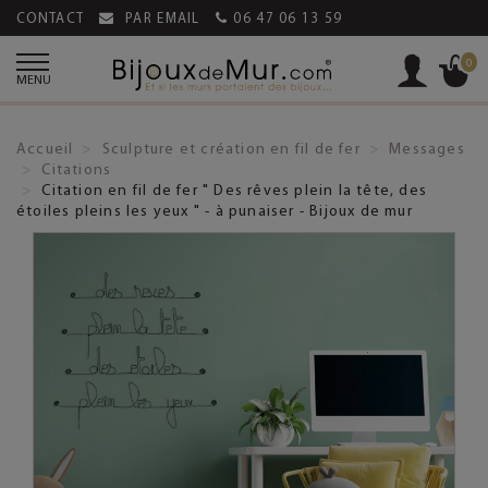
CONTACT
PAR EMAIL
06 47 06 13 59
0
MENU
Accueil
Sculpture et création en fil de fer
Messages
Citations
Citation en fil de fer " Des rêves plein la tête, des
étoiles pleins les yeux " - à punaiser - Bijoux de mur