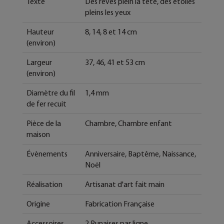
Texte
Des rêves plein la tête, des étoiles
pleins les yeux
Hauteur
8, 14, 8 et 14 cm
(environ)
Largeur
37, 46, 41 et 53 cm
(environ)
Diamètre du fil
1,4 mm
de fer recuit
Pièce de la
Chambre, Chambre enfant
maison
Évènements
Anniversaire, Baptême, Naissance,
Noël
Réalisation
Artisanat d'art fait main
Origine
Fabrication Française
Accessoires
2 Punaises par ligne