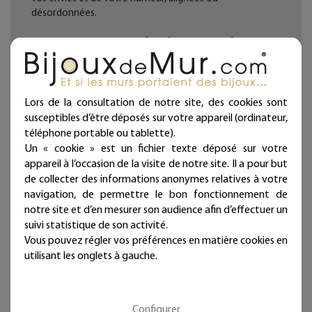
désordonnées.
Décoration d'intérieur en fil de fer recuit noir façonnée à
la main dans notre atelier.
Fabrication française. Artisanat d'art.
Lors de la consultation de notre site, des cookies sont
Chaque bijou de mur est présenté dans une jolie
susceptibles d’être déposés sur votre appareil (ordinateur,
pochette prête à offrir et qui atteste sa fabrication
téléphone portable ou tablette).
artisanale et française !
Un « cookie » est un fichier texte déposé sur votre
appareil à l’occasion de la visite de notre site. Il a pour but
Deux à trois punaises fournies par ligne selon la longueur
de collecter des informations anonymes relatives à votre
(noir mat diamètre 11 mm - longueur 11 mm)
navigation, de permettre le bon fonctionnement de
notre site et d’en mesurer son audience afin d’effectuer un
Ces articles sont réservés à la décoration d'intérieur.
suivi statistique de son activité.
Tous les Bijoux de Mur sont traités anticorrosion.
Vous pouvez régler vos préférences en matière cookies en
utilisant les onglets à gauche.
Les commandes sont expédiées sous deux jours ouvrés.
Mieux qu'un sticker ou un autocollant, nos écritures en fil
Configurer