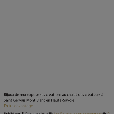
Bijoux de mur expose ses créations au chalet des créateurs à
Saint Gervais Mont Blanc en Haute-Savoie
En lire davantage...
Publié par
Bijoux de Mur
Les Boutiques et commerces
0