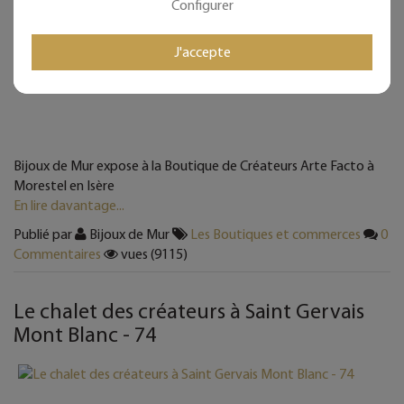
Configurer
J'accepte
Bijoux de Mur expose à la Boutique de Créateurs Arte Facto à
Morestel en Isère
En lire davantage...
Publié par
Bijoux de Mur
Les Boutiques et commerces
0
Commentaires
vues (9115)
Le chalet des créateurs à Saint Gervais
Mont Blanc - 74