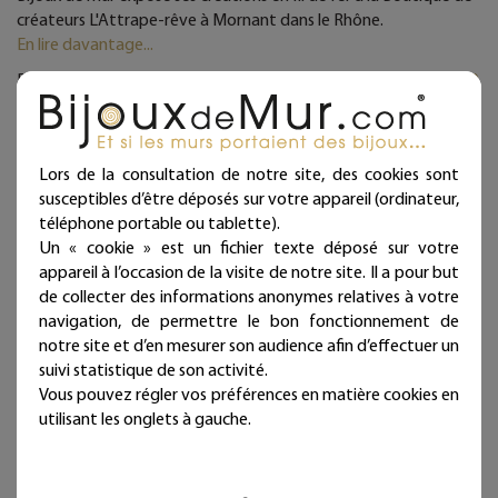
créateurs L'Attrape-rêve à Mornant dans le Rhône.
En lire davantage...
Publié par
Bijoux de Mur
Les Boutiques et commerces
0
Commentaires
vues (2200)
Boutique de Créateurs Arte Facto à
Lors de la consultation de notre site, des cookies sont
Morestel en Isère
susceptibles d’être déposés sur votre appareil (ordinateur,
téléphone portable ou tablette).
Un « cookie » est un fichier texte déposé sur votre
appareil à l’occasion de la visite de notre site. Il a pour but
de collecter des informations anonymes relatives à votre
navigation, de permettre le bon fonctionnement de
notre site et d’en mesurer son audience afin d’effectuer un
suivi statistique de son activité.
Vous pouvez régler vos préférences en matière cookies en
utilisant les onglets à gauche.