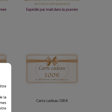
(en France métropolitaine)
urnée
Expédié par mail dans la journée
être
e la
Carte cadeau 100 €
ymes
otre