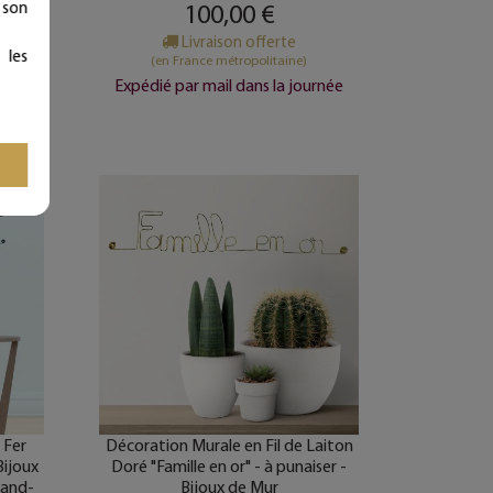
 son
100,00 €
Livraison offerte
 les
(en France métropolitaine)
urnée
Expédié par mail dans la journée
 Fer
Décoration Murale en Fil de Laiton
Bijoux
Doré "Famille en or" - à punaiser -
rand-
Bijoux de Mur