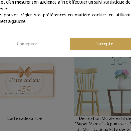
e et d’en mesurer son audience afin d’effectuer un suivi statistique de
50,00 €
75,00 €
vité.
Livraison offerte
Livraison offerte
s pouvez régler vos préférences en matière cookies en utilisant
(en France métropolitaine)
(en France métropolitaine)
lets à gauche.
édié par mail dans la journée
Expédié par mail dans la jo
Configurer
J'accepte
Carte cadeau 15 €
Décoration Murale en Fil de
"Super Mamie" - à punaiser - 
de Mur - Cadeau Fête des G