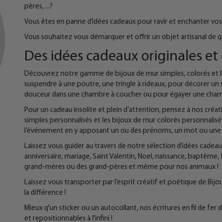
pères, ...?
Vous êtes en panne d’idées cadeaux pour ravir et enchanter vos
Vous souhaitez vous démarquer et offrir un objet artisanal de q
Des idées cadeaux originales et 
Découvrez notre gamme de bijoux de mur simples, colorés et lu
suspendre à une poutre, une tringle à rideaux, pour décorer un 
douceur dans une chambre à coucher ou pour égayer une cham
Pour un cadeau insolite et plein d’attention, pensez à nos créati
simples personnalisés et les bijoux de mur colorés personnalis
l’événement en y apposant un ou des prénoms, un mot ou une e
Laissez vous guider au travers de notre sélection d’idées cadeaux
anniversaire, mariage, Saint Valentin, Noel, naissance, baptême,
grand-mères ou des grand-pères et même pour nos animaux !
Laissez vous transporter par l’esprit créatif et poétique de Bijo
la différence !
Mieux q'un sticker ou un autocollant, nos écritures en fil de fe
et repositionnables à l'infini !