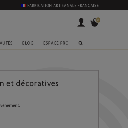
FABRICATION ARTISANALE FRANÇAISE
0
AUTÉS
BLOG
ESPACE PRO
gn et décoratives
 évènement.