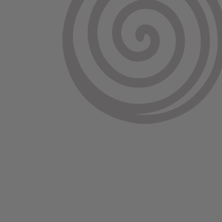
Bienvenue chez nos chiens
Bienvenue chez notre chat
Bienvenue chez notre chien
Bienvenue chez nous
Bienvenue chez vous
Bienvenue dans la maison du
bonheur
Bon appétit
Bonheur
Bonheur, Gaité, Joie, Sourire
Bonne année
Bravo !
Buanderie
Bureau