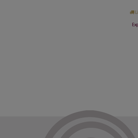
Arthur
L
Atelier
Exp
Attention chien gentil
Augustin
Axel
Be happy
Best Friend
Bienvenue
Bienvenue, Chambre, Cuisine,
Privé
Bienvenue chez mon chat
Bienvenue chez mon chien
Bienvenue chez nos chats