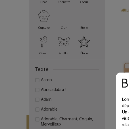
Chat
Chouette
Coeur
L
Cupcake
CÏur
Etoile
Oiseau
Papillon
Étoile
Texte
Aaron
Abracadabra !
Lor
Adam
dép
Adorable
Un 
vis
Adorable, Charmant, Coquin,
Merveilleux
rel