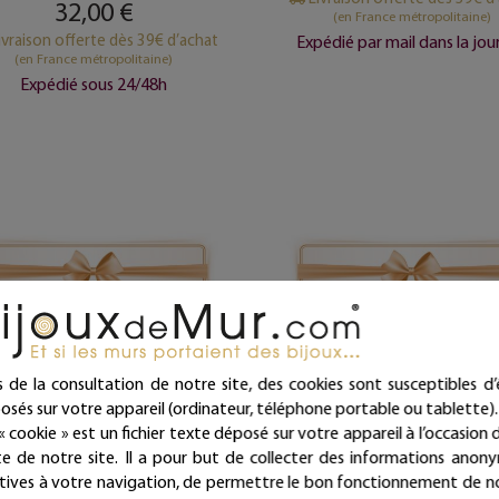
32,00 €
(en France métropolitaine)
ivraison offerte dès 39€ d’achat
Expédié par mail dans la jo
(en France métropolitaine)
Expédié sous 24/48h
s de la consultation de notre site, des cookies sont susceptibles d’
osés sur votre appareil (ordinateur, téléphone portable ou tablette).
« cookie » est un fichier texte déposé sur votre appareil à l’occasion d
Carte cadeau 50 €
Carte cadeau 75 €
ite de notre site. Il a pour but de collecter des informations anon
atives à votre navigation, de permettre le bon fonctionnement de n