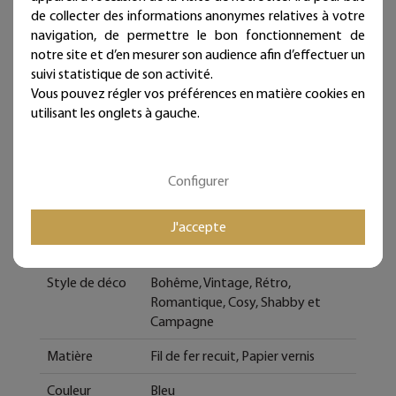
de collecter des informations anonymes relatives à votre
Mieux qu'un sticker ou un autocollant, nos décorations
navigation, de permettre le bon fonctionnement de
murales en fil de fer donneront du relief à vos murs et
notre site et d’en mesurer son audience afin d’effectuer un
sont intemporelles et repositionnables à l'infini !
suivi statistique de son activité.
Bijoux de mur, et si les murs portaient des bijoux...
Vous pouvez régler vos préférences en matière cookies en
utilisant les onglets à gauche.
Fiche technique
Configurer
Caractéristique
J'accepte
Type de bijoux
Guirlande colorée
Style de déco
Bohême, Vintage, Rétro,
Romantique, Cosy, Shabby et
Campagne
Matière
Fil de fer recuit, Papier vernis
Couleur
Bleu