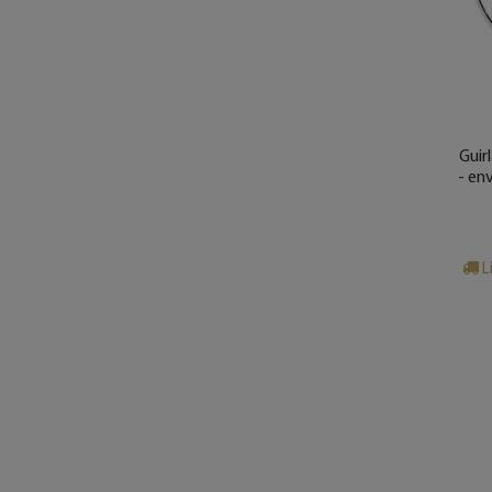
Je t'aime
Lola
Love
Lucie
Maison du bonheur
Guir
- en
Marius
Mrs & Mr
Naël
L
Nolan
Olivia
Robin
Romy
Rêves
Sarah