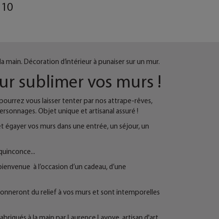
10
la main.
Décoration d’intérieur à punaiser sur un mur.
our sublimer vos murs !
 pourrez vous laisser tenter par nos attrape-rêves,
personnages. Objet unique et artisanal assuré !
 égayer vos murs dans une entrée, un séjour, un
quinconce...
bienvenue à l’occasion d’un cadeau, d’une
r donneront du relief à vos murs et sont intemporelles
fabriqués à la main par Laurence Lavoye, artisan d'art,