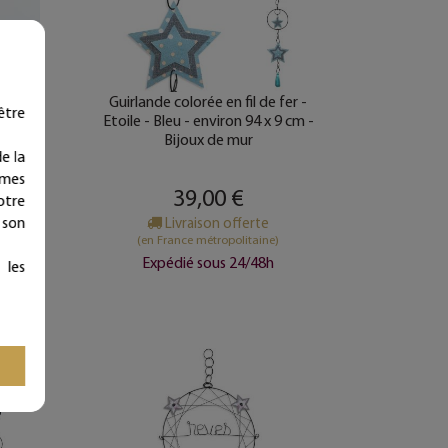
" Il &
Guirlande colorée en fil de fer -
être
e mur
Etoile - Bleu - environ 94 x 9 cm -
Bijoux de mur
e la
ymes
39,00 €
otre
’achat
 son
Livraison offerte
(en France métropolitaine)
Expédié sous 24/48h
 les