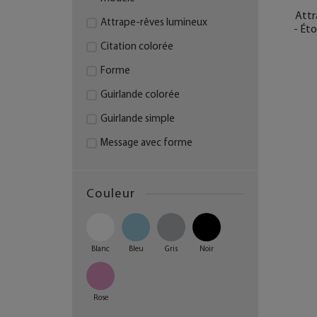
Attr
Attrape-rêves lumineux
- Éto
Citation colorée
Forme
Guirlande colorée
Guirlande simple
Message avec forme
Message coloré - Grand
modèle
Couleur
Message coloré - Petit
modèle
Prénom en fil de fer
Blanc
Bleu
Gris
Noir
Rose