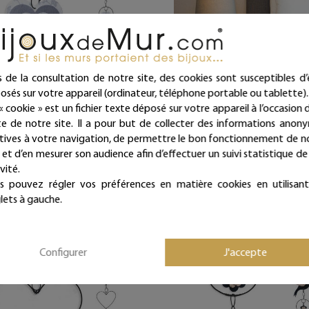
irlande colorée en fil de fer -
Message et forme en fil de fer 
s de la consultation de notre site, des cookies sont susceptibles d’
r - Blanc - environ 95 x 9 cm -
Elle " - à punaiser - Bijoux d
osés sur votre appareil (ordinateur, téléphone portable ou tablette).
Bijoux de mur
« cookie » est un fichier texte déposé sur votre appareil à l’occasion d
17,00 €
ite de notre site. Il a pour but de collecter des informations anon
39,00 €
atives à votre navigation, de permettre le bon fonctionnement de n
Livraison offerte dès 39€ d
e et d’en mesurer son audience afin d’effectuer un suivi statistique de
(en France métropolitaine)
Livraison offerte
(en France métropolitaine)
Expédié sous 24/48h
vité.
Expédié sous 24/48h
s pouvez régler vos préférences en matière cookies en utilisant
lets à gauche.
Configurer
J'accepte