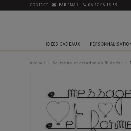
CONTACT
PAR EMAIL
06 47 06 13 59
MENT SÉCURISÉ
LIVRAISON OFFERTE DÈS 39€
IDÉES CADEAUX
PERSONNALISATIO
Accueil
Sculpture et création en fil de fer