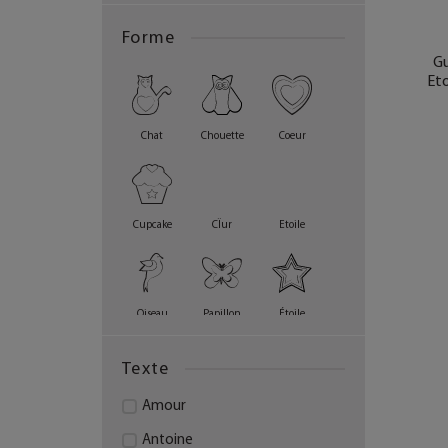
Forme
Gu
Eto
Chat
Chouette
Coeur
Cupcake
CÏur
Etoile
Oiseau
Papillon
Étoile
Texte
Amour
Antoine