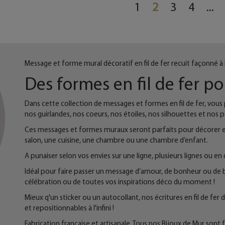
1
2
3
4
...
Message et forme mural décoratif en fil de fer recuit façonné à 
Des formes en fil de fer p
Dans cette collection de messages et formes en fil de fer, vous
nos guirlandes, nos coeurs, nos étoiles, nos silhouettes et nos 
Ces messages et formes muraux seront parfaits pour décorer et
salon, une cuisine, une chambre ou une chambre d’enfant.
A punaiser selon vos envies sur une ligne, plusieurs lignes ou en 
Idéal pour faire passer un message d’amour, de bonheur ou de 
célébration ou de toutes vos inspirations déco du moment !
Mieux q'un sticker ou un autocollant, nos écritures en fil de fe
et repositionnables à l'infini !
Fabrication française et artisanale. Tous nos Bijoux de Mur sont 