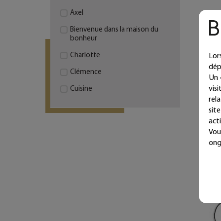
Axel
Bienvenue dans la maison du
bonheur
Gu
Charlotte
Lor
Coeu
dép
Clémence
Un 
vis
Cuisine
rel
Cuisine de l'amour
sit
acti
Home
Vou
Home sweet home
ong
Il & Elle
I love you
Inaya
Isaac