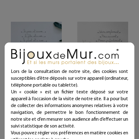
Lors de la consultation de notre site, des cookies sont
Citation en fil de fer " Le
Citation en fil de fer "
susceptibles d’être déposés sur votre appareil (ordinateur,
passé est souvenir, le
Vivre simplement, Rire
téléphone portable ou tablette).
futur est à venir, le
souvent, Aimer
Un « cookie » est un fichier texte déposé sur votre
présent est à saisir " - à
profondément " - à
appareil à l’occasion de la visite de notre site. Il a pour but
punaiser - Bijoux de mur
punaiser - Bijoux de mur
de collecter des informations anonymes relatives à votre
navigation, de permettre le bon fonctionnement de
58,00 €
58,00 €
notre site et d’en mesurer son audience afin d’effectuer un
Livraison offerte
Livraison offerte
suivi statistique de son activité.
(en France métropolitaine)
(en France métropolitaine)
Vous pouvez régler vos préférences en matière cookies en
Expédié sous 24/48h
Expédié sous 24/48h