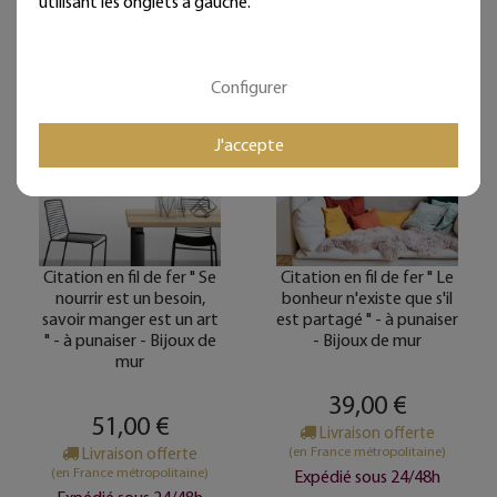
utilisant les onglets à gauche.
Configurer
J'accepte
Citation en fil de fer " Se
Citation en fil de fer " Le
nourrir est un besoin,
bonheur n'existe que s'il
savoir manger est un art
est partagé " - à punaiser
" - à punaiser - Bijoux de
- Bijoux de mur
mur
39,00 €
51,00 €
Livraison offerte
(en France métropolitaine)
Livraison offerte
(en France métropolitaine)
Expédié sous 24/48h