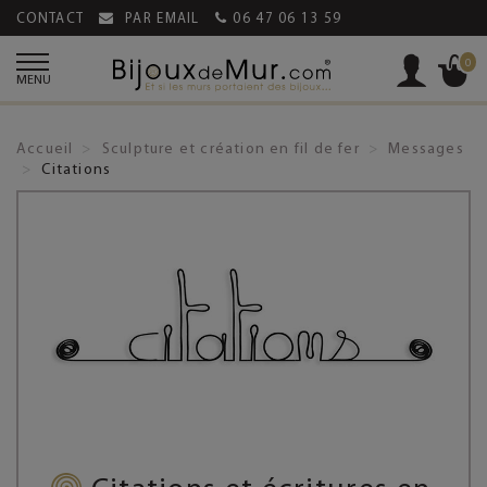
CONTACT
PAR EMAIL
06 47 06 13 59
0
MENU
Accueil
Sculpture et création en fil de fer
Messages
Citations